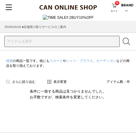
0
BRAND
カート
2026/03/18 ■店舗受け取りサービスのご案内
雑貨
の商品一覧です。他にも
スカート
や
シャツ・ブラウス
、
カーディガン
などの商
品を取り揃えております。
さらに絞り込む
表示変更
アイテム数：
件
条件に一致する商品は見つかりませんでした。
お手数ですが、検索条件を変更してください。