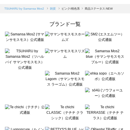
sm2rhythm（サマンサモスモス リズム）の雑貨一覧
Samansa Mos2 blue（サマンサモスモス ブルー）の雑貨一覧
TSUHARU by Samansa Mos2
雑貨
ピンク/桃色系
商品ステータス:NEW
Samansa Mos2 Lagom（サマンサモスモス ラーゴム）の雑貨一覧
ehka sopo（エヘカソポ）の雑貨一覧
ブランド一覧
sō4ū（ソウフォーユー）の雑貨一覧
Te chichi（テチチ）の雑貨一覧
Te chichi CLASSIC（テチチ クラシック）の雑貨一覧
Te chichi TERRASSE（テチチ テラス）の雑貨一覧
Lugnoncure（ルノンキュール）の雑貨一覧
BETTY'S BLUE（べティーズブルー）の雑貨一覧
Wpc.（ワールドパーティー）の雑貨一覧