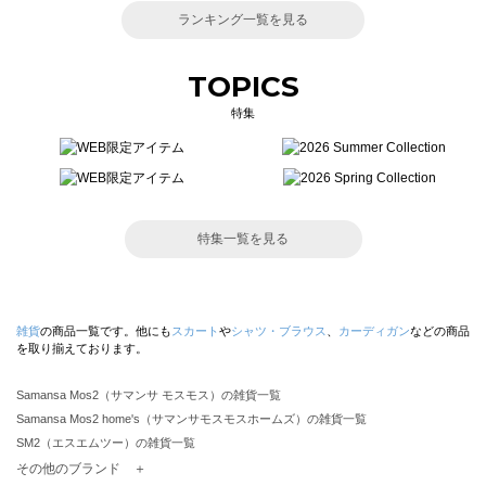
ランキング一覧を見る
TOPICS
特集
特集一覧を見る
雑貨
の商品一覧です。他にも
スカート
や
シャツ・ブラウス
、
カーディガン
などの商品
を取り揃えております。
Samansa Mos2（サマンサ モスモス）の雑貨一覧
Samansa Mos2 home's（サマンサモスモスホームズ）の雑貨一覧
SM2（エスエムツー）の雑貨一覧
TSUHARU by Samansa Mos2（ツハルバイサマンサモスモス）の雑貨一覧
その他のブランド ＋