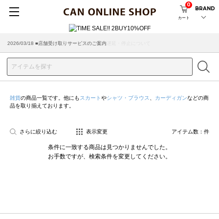
0
BRAND
カート
2026/03/18 ■店舗受け取りサービスのご案内
雑貨
の商品一覧です。他にも
スカート
や
シャツ・ブラウス
、
カーディガン
などの商
品を取り揃えております。
さらに絞り込む
表示変更
アイテム数：
件
条件に一致する商品は見つかりませんでした。
お手数ですが、検索条件を変更してください。