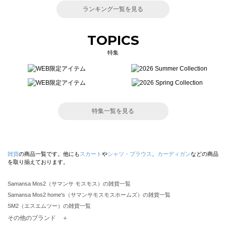
ランキング一覧を見る
TOPICS
特集
特集一覧を見る
雑貨
の商品一覧です。他にも
スカート
や
シャツ・ブラウス
、
カーディガン
などの商品
を取り揃えております。
Samansa Mos2（サマンサ モスモス）の雑貨一覧
Samansa Mos2 home's（サマンサモスモスホームズ）の雑貨一覧
SM2（エスエムツー）の雑貨一覧
TSUHARU by Samansa Mos2（ツハルバイサマンサモスモス）の雑貨一覧
その他のブランド ＋