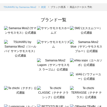
sm2rhythm（サマンサモスモス リズム）の雑貨一覧
Samansa Mos2 blue（サマンサモスモス ブルー）の雑貨一覧
TSUHARU by Samansa Mos2
雑貨
ブラック/黒系
商品ステータス:予約
Samansa Mos2 Lagom（サマンサモスモス ラーゴム）の雑貨一覧
ehka sopo（エヘカソポ）の雑貨一覧
ブランド一覧
sō4ū（ソウフォーユー）の雑貨一覧
Te chichi（テチチ）の雑貨一覧
Te chichi CLASSIC（テチチ クラシック）の雑貨一覧
Te chichi TERRASSE（テチチ テラス）の雑貨一覧
Lugnoncure（ルノンキュール）の雑貨一覧
BETTY'S BLUE（べティーズブルー）の雑貨一覧
Wpc.（ワールドパーティー）の雑貨一覧