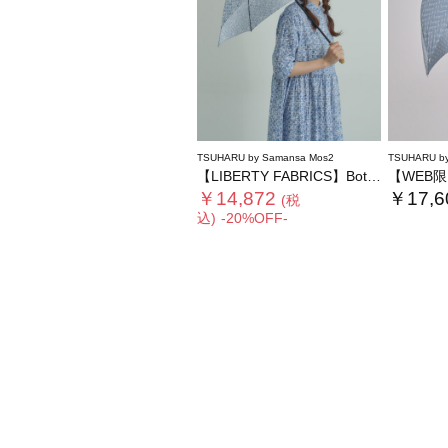
TSUHARU by Samansa Mos2
TSUHARU by
【LIBERTY FABRICS】Botanical Language柄日傘
【WEB限】
￥14,872
￥17,6
(税
込)
-20%OFF-