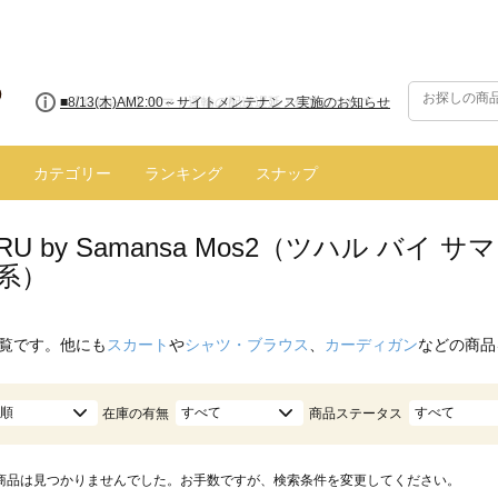
■8/13(木)AM2:00～サイトメンテナンス実施のお知らせ
カテゴリー
ランキング
スナップ
ARU by Samansa Mos2（ツハル バ
系）
覧です。他にも
スカート
や
シャツ・ブラウス
、
カーディガン
などの商品
順
すべて
すべて
在庫の有無
商品ステータス
商品は見つかりませんでした。お手数ですが、検索条件を変更してください。