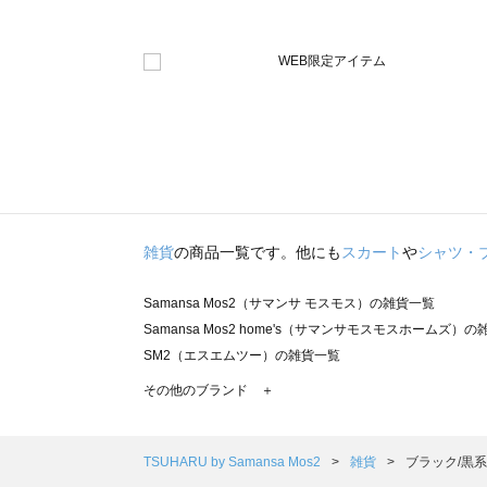
雑貨
の商品一覧です。他にも
スカート
や
シャツ・
Samansa Mos2（サマンサ モスモス）の雑貨一覧
Samansa Mos2 home's（サマンサモスモスホームズ）
SM2（エスエムツー）の雑貨一覧
TSUHARU by Samansa Mos2（ツハルバイサマンサ
その他のブランド ＋
sm2rhythm（サマンサモスモス リズム）の雑貨一覧
Samansa Mos2 blue（サマンサモスモス ブルー）の雑貨
Samansa Mos2 Lagom（サマンサモスモス ラーゴム）
TSUHARU by Samansa Mos2
雑貨
ブラック/黒系
ehka sopo（エヘカソポ）の雑貨一覧