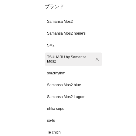
ブランド
Samansa Mos2
Samansa Mos2 home's
SM2
TSUHARU by Samansa
Mos2
sm2rhythm
Samansa Mos2 blue
Samansa Mos2 Lagom
ehka sopo
sō4ū
Te chichi