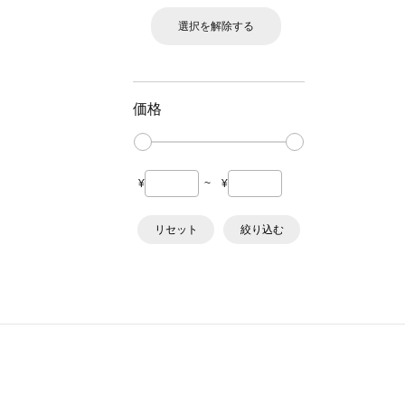
選択を解除する
価格
¥
~
¥
リセット
絞り込む