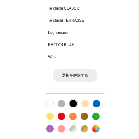
Te chichi CLASSIC
Te chichi TERRASSE
Lugnoncure
BETTY'S BLUE
Wpc.
選択を解除する