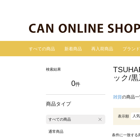
すべての商品
新着商品
再入荷商品
ブランド
TSUH
検索結果
ック/黒
0
件
雑貨
の商品一
商品タイプ
人気
表示順
すべての商品
通常商品
条件に一致する