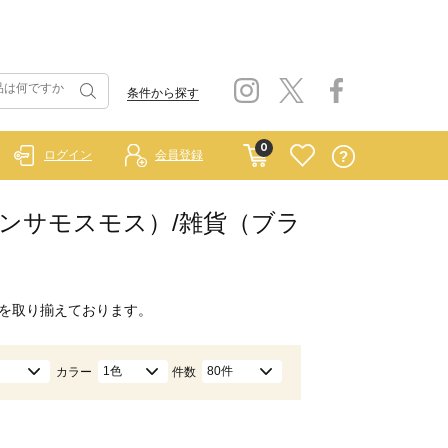
条件から探す
0
ログイン
会員登録
イ サマンサモスモス）/雑貨（ブラ
を取り揃えております。
1色
80件
カラー
件数