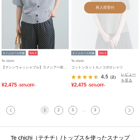
再入荷受付
タイムセール対象
SALE
タイムセール対象
SALE
Te chichi
Te chichi
【マシンウォッシャブル】ラメシアー前後2WAY5分袖カーディガン
コットンカットカノコポロシャツ
レビュー
4.5
（2）
を見る
¥2,475
¥2,475
-50%OFF-
-50%OFF-
1
2
3
…
3
Te chichi（テチチ）/トップスを使ったスナップ