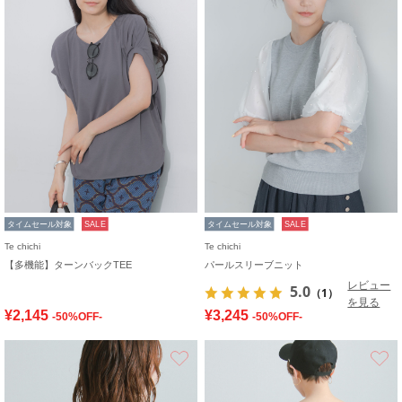
タイムセール対象
SALE
タイムセール対象
SALE
Te chichi
Te chichi
【多機能】ターンバックTEE
パールスリーブニット
レビュー
5.0
（1）
を見る
¥2,145
¥3,245
-50%OFF-
-50%OFF-
お気に入り