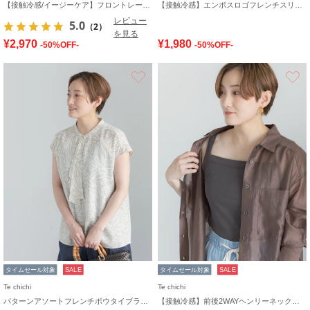
【接触冷感/イージーケア】フロントレースフレンチスリーブブラウス
【接触冷感】エンボスロゴフレンチスリーブTシャツ
レビュー
5.0
（2）
を見る
¥2,970
¥1,980
-50%OFF-
-50%OFF-
お気に入り
タイムセール対象
SALE
タイムセール対象
SALE
Te chichi
Te chichi
パターンアソートフレンチボウタイブラウス
【接触冷感】前後2WAYヘンリーネックスクエアタンク