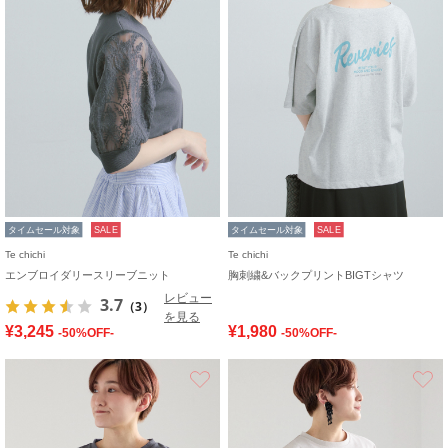
タイムセール対象
SALE
タイムセール対象
SALE
Te chichi
Te chichi
エンブロイダリースリーブニット
胸刺繍&バックプリントBIGTシャツ
レビュー
3.7
（3）
を見る
¥3,245
¥1,980
-50%OFF-
-50%OFF-
お気に入り