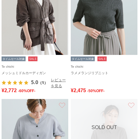
タイムセール対象
SALE
タイムセール対象
SALE
Te chichi
Te chichi
メッシュミドルカーディガン
ラメメランジリブニット
レビュー
5.0
（1）
を見る
¥2,772
¥2,475
-60%OFF-
-50%OFF-
お気に入り
SOLD OUT