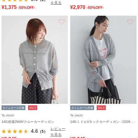
を見る
¥1,375
¥2,970
-50%OFF-
-50%OFF-
お気に入り
タイムセール対象
SALE
タイムセール対象
SALE
Te chichi
Te chichi
14G前後2WAYクルーカーディガン
14GミドルVネックカーディガン《2026 SUMMER LOOK item》
レビュー
4.6
（5）
を見る