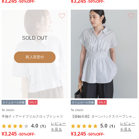
¥3,245
¥3,245
-50%OFF-
-50%OFF-
お気に入り
SOLD OUT
再入荷受付
タイムセール対象
SALE
タイムセール対象
SALE
Te chichi
Te chichi
半袖ティアードフリルクロップトシャツ
【接触冷感】ターンバックスリーブシャーリングブラウス
レビュー
レビュー
4.0
5.0
（1）
（1）
を見る
を見る
¥3,245
¥3,245
-50%OFF-
-50%OFF-