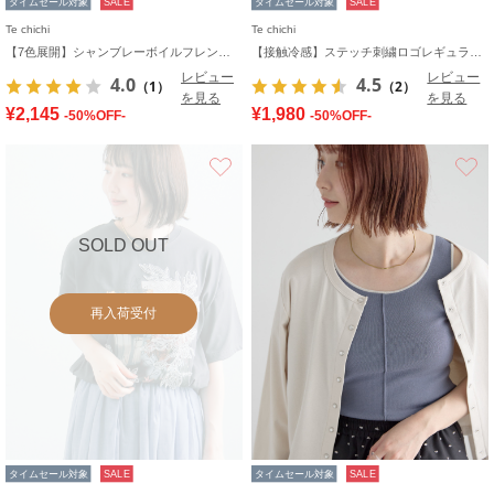
タイムセール対象
SALE
タイムセール対象
SALE
Te chichi
Te chichi
【7色展開】シャンブレーボイルフレンチスリーブシャツ
【接触冷感】ステッチ刺繍ロゴレギュラーTシャツ
レビュー
レビュー
4.0
4.5
（1）
（2）
を見る
を見る
¥2,145
¥1,980
-50%OFF-
-50%OFF-
お気に入り
SOLD OUT
再入荷受付
タイムセール対象
SALE
タイムセール対象
SALE