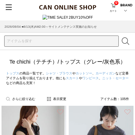
0
BRAND
カート
2026/07/29 ■【お知らせ】ヤマト運輸の配送遅延・停止について
Te chichi（テチチ）/トップス（グレー/灰色系）
トップス
の商品一覧です。
シャツ・ブラウス
や
カットソー
、
カーディガン
など定番
アイテムを取り揃えております。他にも
スカート
や
ワンピース
、
ニット・セーター
などの商品も充実！
さらに絞り込む
表示変更
アイテム数：
105
件
お気に入り