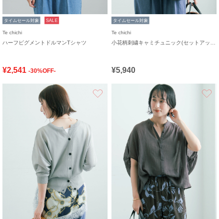
タイムセール対象
SALE
タイムセール対象
Te chichi
Te chichi
ハーフピグメントドルマンTシャツ
小花柄刺繍キャミチュニック(セットアップ可)
¥2,541
¥5,940
-30%OFF-
お気に入り