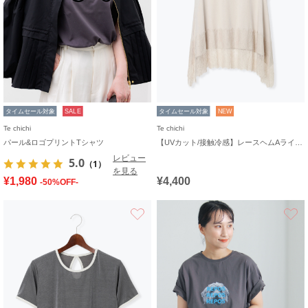
タイムセール対象
SALE
タイムセール対象
NEW
Te chichi
Te chichi
パール&ロゴプリントTシャツ
【UVカット/接触冷感】レースヘムAラインタンクトップ
レビュー
5.0
（1）
を見る
¥1,980
¥4,400
-50%OFF-
お気に入り