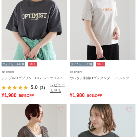
タイムセール対象
SALE
タイムセール対象
SALE
Te chichi
Te chichi
シンプルロゴプリントBIGTシャツ《2026 SUMMER LOOK item》
ウレタン刺繍ロゴスタンダードTシャツ《新色追加》
レビュー
5.0
（2）
を見る
¥1,980
¥1,980
-50%OFF-
-50%OFF-
お気に入り