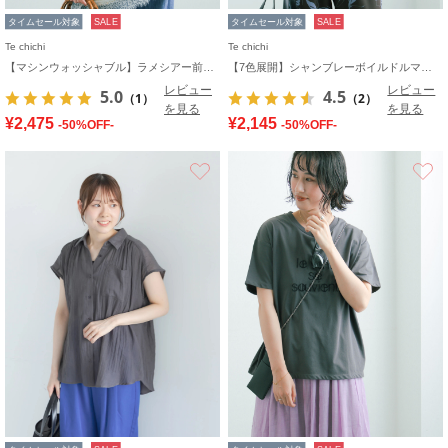
タイムセール対象
SALE
タイムセール対象
SALE
Te chichi
Te chichi
【マシンウォッシャブル】ラメシアー前後2WAY5分袖カーディガン《追加生産》
【7色展開】シャンブレーボイルドルマンシャツ
レビュー
レビュー
5.0
4.5
（1）
（2）
を見る
を見る
¥2,475
¥2,145
-50%OFF-
-50%OFF-
お気に入り