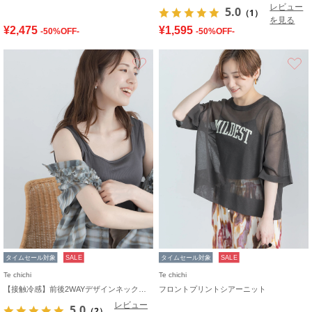
レビュー
5.0
（1）
を見る
¥2,475
¥1,595
-50%OFF-
-50%OFF-
お気に入り
タイムセール対象
SALE
タイムセール対象
SALE
Te chichi
Te chichi
【接触冷感】前後2WAYデザインネックタンクトップ
フロントプリントシアーニット
レビュー
5.0
（2）