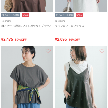
タイムセール対象
SALE
タイムセール対象
SALE
Te chichi
Te chichi
柄アソート楊柳シフォンボウタイブラウス
ラッフルフリルブラウス
¥2,475
¥2,695
-50%OFF-
-50%OFF-
お気に入り