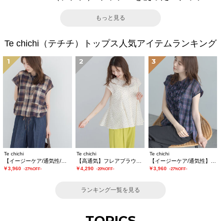
もっと見る
Te chichi（テチチ）トップス人気アイテムランキング
1
2
3
Te chichi
Te chichi
Te chichi
【イージーケア/通気性/マシンウォッシャブル】チェックドロストシャツ
【高通気】フレアブラウス（セットアップ可）
【イージーケア/通気性】チェックフリルフレンチスリーブブラウス
￥3,960
￥4,290
￥3,960
-27%OFF-
-20%OFF-
-27%OFF-
ランキング一覧を見る
TOPICS