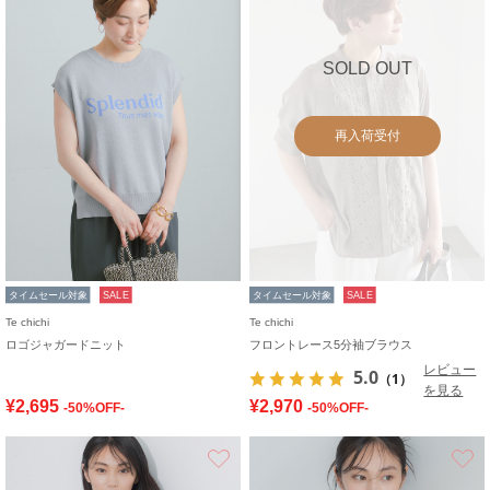
SOLD OUT
再入荷受付
タイムセール対象
SALE
タイムセール対象
SALE
Te chichi
Te chichi
ロゴジャガードニット
フロントレース5分袖ブラウス
レビュー
5.0
（1）
を見る
¥2,695
¥2,970
-50%OFF-
-50%OFF-
お気に入り