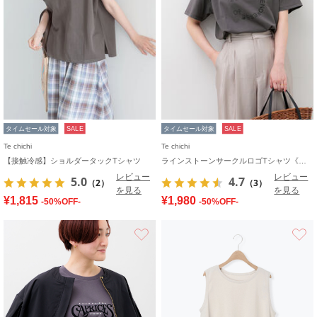
タイムセール対象
SALE
タイムセール対象
SALE
Te chichi
Te chichi
【接触冷感】ショルダータックTシャツ
ラインストーンサークルロゴTシャツ《新色追加》
レビュー
レビュー
5.0
4.7
（2）
（3）
を見る
を見る
¥1,815
¥1,980
-50%OFF-
-50%OFF-
お気に入り