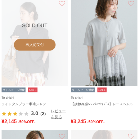
お気に入り
SOLD OUT
再入荷受付
タイムセール対象
SALE
タイムセール対象
SALE
Te chichi
Te chichi
ライトタンブラー半袖シャツ
【接触冷感/ﾏｼﾝｳｫｯｼｬﾌﾞﾙ】レースヘム５分袖クルーカーディガン
レビュー
3.0
（2）
を見る
¥2,145
¥3,245
-50%OFF-
-50%OFF-
お気に入り