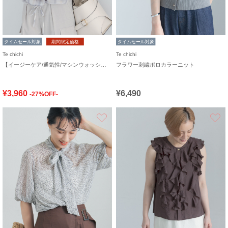
タイムセール対象
期間限定価格
タイムセール対象
Te chichi
Te chichi
【イージーケア/通気性/マシンウォッシャブル】チェックドロストシャツ
フラワー刺繍ポロカラーニット
¥3,960
¥6,490
-27%OFF-
お気に入り