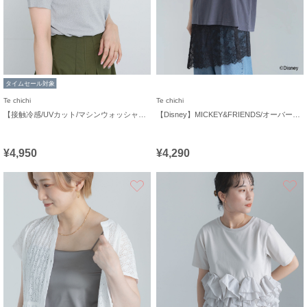
タイムセール対象
Te chichi
Te chichi
【接触冷感/UVカット/マシンウォッシャブル】14G天竺デイリー機能ニットプルオーバー
【Disney】MICKEY&FRIENDS/オーバーサイズTシャツ
¥4,950
¥4,290
お気に入り