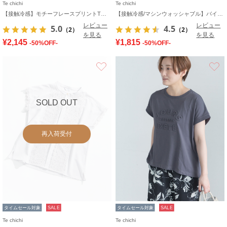
Te chichi
Te chichi
【接触冷感】モチーフレースプリントTシャツ
【接触冷感/マシンウォッシャブル】バイカラー2WAYニットタンクトップ
レビュー
レビュー
5.0
4.5
（2）
（2）
を見る
を見る
¥2,145
¥1,815
-50%OFF-
-50%OFF-
お気に入り
SOLD OUT
再入荷受付
タイムセール対象
SALE
タイムセール対象
SALE
Te chichi
Te chichi