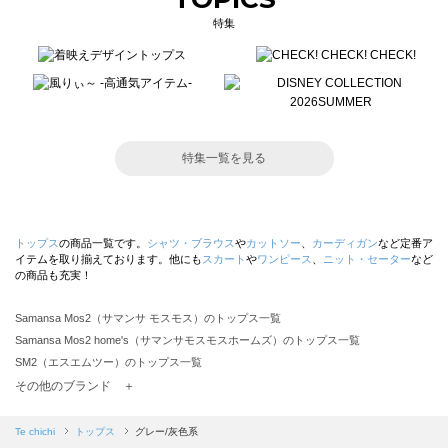
特集
特集一覧を見る
トップス
の商品一覧です。
シャツ・ブラウス
や
カットソー
、
カーディガン
など定番ア
イテムを取り揃えております。他にも
スカート
や
ワンピース
、
ニット・セーター
など
の商品も充実！
Samansa Mos2（サマンサ モスモス）のトップス一覧
Samansa Mos2 home's（サマンサモスモスホームズ）のトップス一覧
SM2（エスエムツー）のトップス一覧
TSUHARU by Samansa Mos2（ツハルバイサマンサモスモス）のトップス一覧
その他のブランド ＋
sm2rhythm（サマンサモスモス リズム）のトップス一覧
Samansa Mos2 blue（サマンサモスモス ブルー）のトップス一覧
Te chichi
トップス
グレー/灰色系