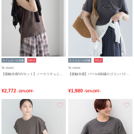
タイムセール対象
SALE
タイムセール対象
SALE
Te chichi
Te chichi
【接触冷感/UVカット】ノースリチュニック
【接触冷感】パール&刺繍ロゴコンパクトTシャツ
¥2,772
¥1,980
-30%OFF-
-50%OFF-
お気に入り