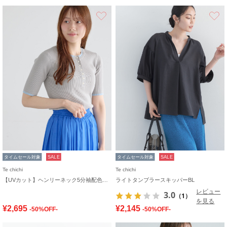
お気に入り
タイムセール対象
SALE
タイムセール対象
SALE
Te chichi
Te chichi
【UVカット】ヘンリーネック5分袖配色リブニット
ライトタンブラースキッパーBL
レビュー
3.0
（1）
を見る
¥2,695
¥2,145
-50%OFF-
-50%OFF-