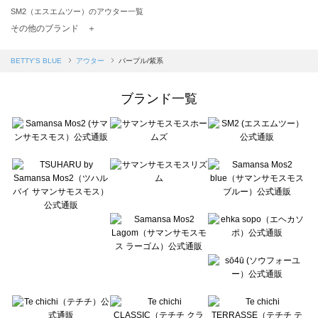
SM2（エスエムツー）のアウター一覧
TSUHARU by Samansa Mos2（ツハルバイサマンサモスモス）のアウター一覧
その他のブランド ＋
sm2rhythm（サマンサモスモス リズム）のアウター一覧
Samansa Mos2 blue（サマンサモスモス ブルー）のアウター一覧
BETTY'S BLUE
アウター
パープル/紫系
Samansa Mos2 Lagom（サマンサモスモス ラーゴム）のアウター一覧
ehka sopo（エヘカソポ）のアウター一覧
ブランド一覧
sō4ū（ソウフォーユー）のアウター一覧
Te chichi（テチチ）のアウター一覧
Te chichi CLASSIC（テチチ クラシック）のアウター一覧
Te chichi TERRASSE（テチチ テラス）のアウター一覧
Lugnoncure（ルノンキュール）のアウター一覧
BETTY'S BLUE（べティーズブルー）のアウター一覧
Wpc.（ワールドパーティー）のアウター一覧