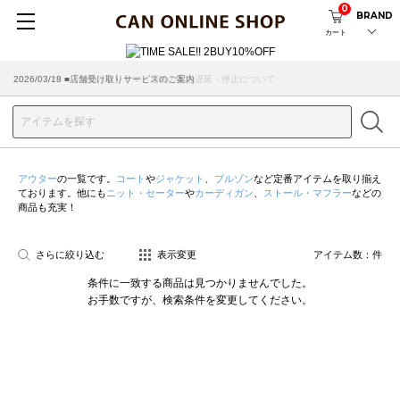
0
BRAND
カート
2026/07/29 ■【お知らせ】ヤマト運輸の配送遅延・停止について
2026/03/18 ■店舗受け取りサービスのご案内
アウター
の一覧です。
コート
や
ジャケット
、
ブルゾン
など定番アイテムを取り揃え
ております。他にも
ニット・セーター
や
カーディガン
、
ストール・マフラー
などの
商品も充実！
さらに絞り込む
表示変更
アイテム数：
件
条件に一致する商品は見つかりませんでした。
お手数ですが、検索条件を変更してください。