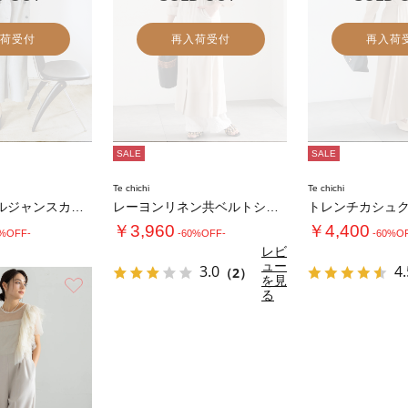
荷受付
再入荷受付
再入荷
SALE
SALE
Te chichi
Te chichi
ミックスツイルジャンスカワンピース(セットア…
レーヨンリネン共ベルトシャツワンピース
￥3,960
￥4,400
0%OFF-
-60%OFF-
-60%O
レビ
ュー
3.0
4.
（2）
を見
お気に入り
る