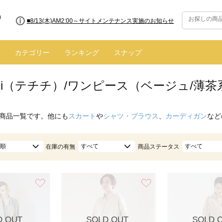
■8/13(木)AM2:00～サイトメンテナンス実施のお知らせ
カテゴリー
ランキング
スナップ
hichi（テチチ）/ワンピース（ベージュ/薄茶
商品一覧です。他にも
スカート
や
シャツ・ブラウス
、
カーディガン
など
順
すべて
すべて
在庫の有無
商品ステータス
お気に入り
お気に入り
D OUT
SOLD OUT
SOLD 