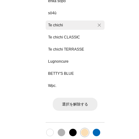
ehka sopo
sō4ū
Te chichi
Te chichi CLASSIC
Te chichi TERRASSE
Lugnoncure
BETTY'S BLUE
Wpc.
選択を解除する