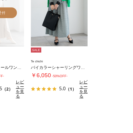
受付
SALE
Te chichi
トレンチカシュクールワンピース《2026 s…
バイカラーシャーリングワンピース
￥6,050
FF-
-50%OFF-
レビ
レビ
ュー
ュー
5
5.0
（2）
（1）
を見
を見
る
る