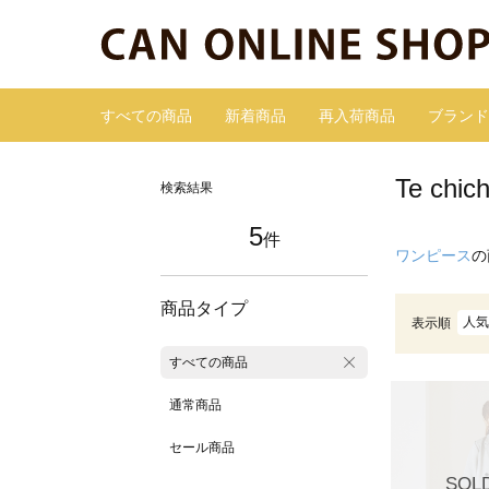
すべての商品
新着商品
再入荷商品
ブランド
Te c
検索結果
5
件
ワンピース
の
商品タイプ
人気
表示順
すべての商品
通常商品
セール商品
SOL