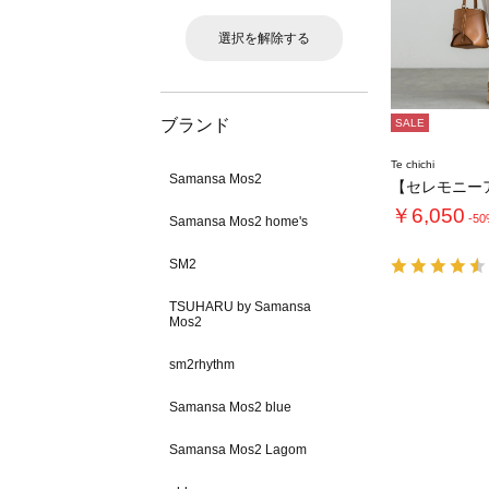
選択を解除する
ブランド
SALE
Te chichi
Samansa Mos2
￥6,050
-5
Samansa Mos2 home's
SM2
TSUHARU by Samansa
Mos2
sm2rhythm
Samansa Mos2 blue
Samansa Mos2 Lagom