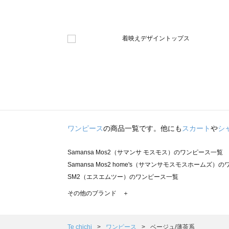
ワンピース
の商品一覧です。他にも
スカート
や
シ
Samansa Mos2（サマンサ モスモス）のワンピース一覧
Samansa Mos2 home's（サマンサモスモスホームズ）
SM2（エスエムツー）のワンピース一覧
TSUHARU by Samansa Mos2（ツハルバイサマンサ
その他のブランド ＋
sm2rhythm（サマンサモスモス リズム）のワンピース一覧
Samansa Mos2 blue（サマンサモスモス ブルー）のワ
Samansa Mos2 Lagom（サマンサモスモス ラーゴム
Te chichi
ワンピース
ベージュ/薄茶系