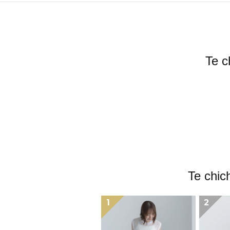
Te
Te c
1
2