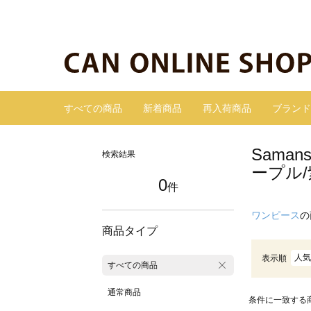
すべての商品
新着商品
再入荷商品
ブランド
Sama
検索結果
ープル
0
件
ワンピース
の
商品タイプ
人気
表示順
すべての商品
通常商品
条件に一致する