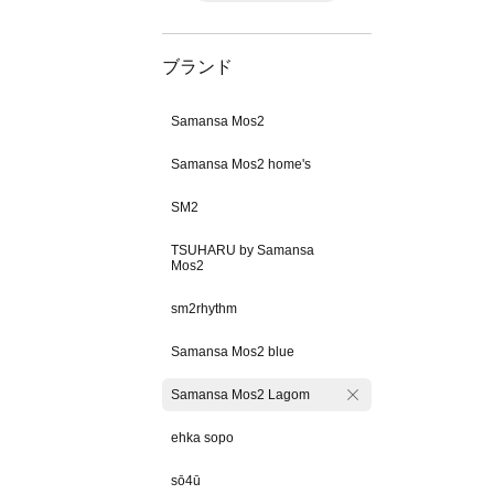
ブランド
Samansa Mos2
Samansa Mos2 home's
SM2
TSUHARU by Samansa
Mos2
sm2rhythm
Samansa Mos2 blue
Samansa Mos2 Lagom
ehka sopo
sō4ū