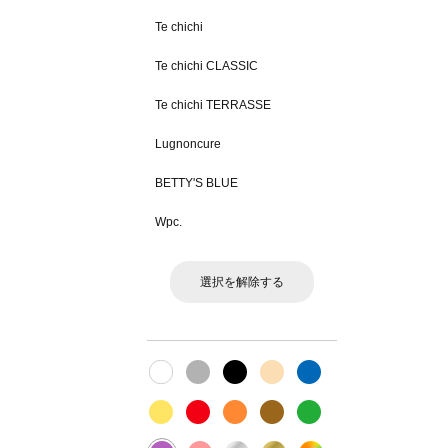
Te chichi
Te chichi CLASSIC
Te chichi TERRASSE
Lugnoncure
BETTY'S BLUE
Wpc.
選択を解除する