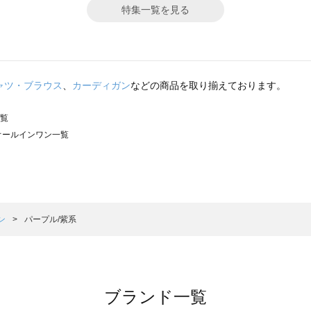
特集一覧を見る
ャツ・ブラウス
、
カーディガン
などの商品を取り揃えております。
一覧
）のオールインワン一覧
サモスモス）のオールインワン一覧
ン一覧
ールインワン一覧
）のオールインワン一覧
ン
パープル/紫系
ワン一覧
ブランド一覧
ン一覧