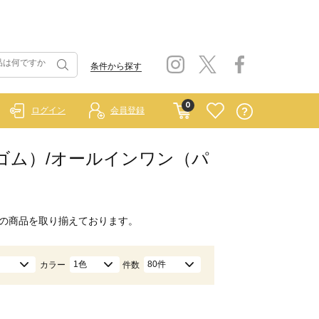
条件から探す
0
ログイン
会員登録
 ラーゴム）/オールインワン（パ
の商品を取り揃えております。
1色
80件
カラー
件数