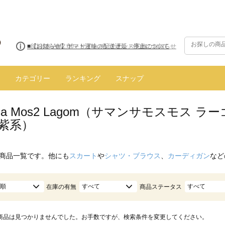
■8/13(木)AM2:00～サイトメンテナンス実施のお知らせ
カテゴリー
ランキング
スナップ
nsa Mos2 Lagom（サマンサモスモス
/紫系）
商品一覧です。他にも
スカート
や
シャツ・ブラウス
、
カーディガン
など
順
すべて
すべて
在庫の有無
商品ステータス
商品は見つかりませんでした。お手数ですが、検索条件を変更してください。