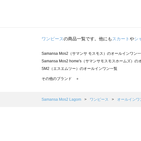
ワンピース
の商品一覧です。他にも
スカート
や
シ
Samansa Mos2（サマンサ モスモス）のオールインワン
Samansa Mos2 home's（サマンサモスモスホームズ
SM2（エスエムツー）のオールインワン一覧
TSUHARU by Samansa Mos2（ツハルバイサマン
その他のブランド ＋
sm2rhythm（サマンサモスモス リズム）のオールインワ
Samansa Mos2 blue（サマンサモスモス ブルー）のオ
Samansa Mos2 Lagom（サマンサモスモス ラーゴム
Samansa Mos2 Lagom
ワンピース
オールインワ
ehka sopo（エヘカソポ）のオールインワン一覧
sō4ū（ソウフォーユー）のオールインワン一覧
Te chichi（テチチ）のオールインワン一覧
Te chichi CLASSIC（テチチ クラシック）のオールイン
Te chichi TERRASSE（テチチ テラス）のオールインワ