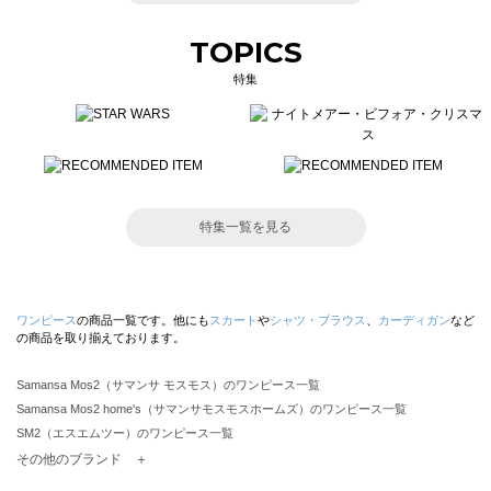
TOPICS
特集
特集一覧を見る
ワンピース
の商品一覧です。他にも
スカート
や
シャツ・ブラウス
、
カーディガン
など
の商品を取り揃えております。
Samansa Mos2（サマンサ モスモス）のワンピース一覧
Samansa Mos2 home's（サマンサモスモスホームズ）のワンピース一覧
SM2（エスエムツー）のワンピース一覧
TSUHARU by Samansa Mos2（ツハルバイサマンサモスモス）のワンピース一覧
その他のブランド ＋
sm2rhythm（サマンサモスモス リズム）のワンピース一覧