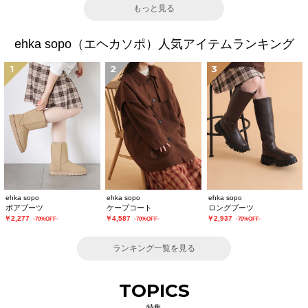
もっと見る
ehka sopo（エヘカソポ）人気アイテムランキング
1
2
3
ehka sopo
ehka sopo
ehka sopo
ボアブーツ
ケープコート
ロングブーツ
￥2,277
￥4,587
￥2,937
-70%OFF-
-70%OFF-
-70%OFF-
ランキング一覧を見る
TOPICS
特集