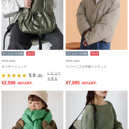
タイムセール対象
SALE
タイムセール対象
SALE
ehka sopo
ehka sopo
ギャザーリュック
リバーシブル中綿ジャケット
レビュー
5.0
（2）
を見る
¥2,596
¥7,095
-60%OFF-
-50%OFF-
お気に入り