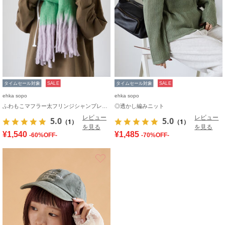
タイムセール対象
SALE
タイムセール対象
SALE
ehka sopo
ehka sopo
ふわもこマフラー太フリンジシャンブレー無地
◎透かし編みニット
レビュー
レビュー
5.0
5.0
（1）
（1）
を見る
を見る
¥1,540
¥1,485
-60%OFF-
-70%OFF-
お気に入り