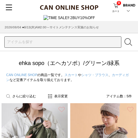
0
BRAND
カート
2026/08/04 ■8/13(木)AM2:00～サイトメンテナンス実施のお知らせ
ehka sopo（エヘカソポ）/グリーン/緑系
CAN ONLINE SHOP
の商品一覧です。
スカート
や
シャツ・ブラウス
、
カーディガ
ン
など定番アイテムを取り揃えております。
さらに絞り込む
表示変更
アイテム数：
5
件
お気に入り