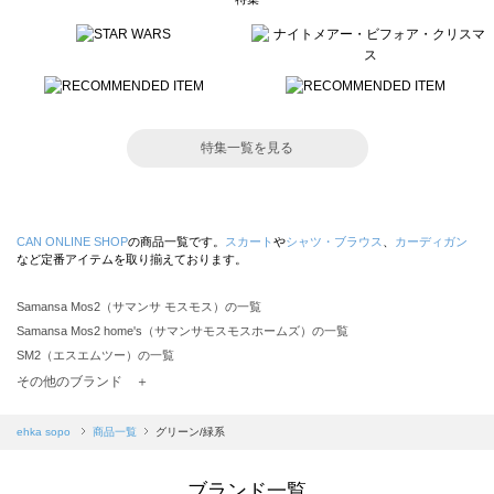
特集一覧を見る
CAN ONLINE SHOP
の商品一覧です。
スカート
や
シャツ・ブラウス
、
カーディガン
など定番アイテムを取り揃えております。
Samansa Mos2（サマンサ モスモス）の一覧
Samansa Mos2 home's（サマンサモスモスホームズ）の一覧
SM2（エスエムツー）の一覧
TSUHARU by Samansa Mos2（ツハルバイサマンサモスモス）の一覧
その他のブランド ＋
sm2rhythm（サマンサモスモス リズム）の一覧
Samansa Mos2 blue（サマンサモスモス ブルー）の一覧
ehka sopo
商品一覧
グリーン/緑系
Samansa Mos2 Lagom（サマンサモスモス ラーゴム）の一覧
ehka sopo（エヘカソポ）の一覧
ブランド一覧