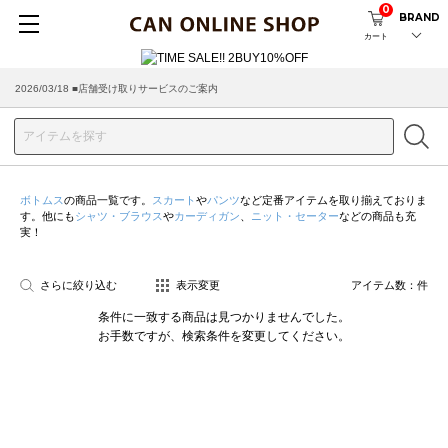
0
BRAND
カート
2026/03/18 ■店舗受け取りサービスのご案内
ボトムス
の商品一覧です。
スカート
や
パンツ
など定番アイテムを取り揃えておりま
す。他にも
シャツ・ブラウス
や
カーディガン
、
ニット・セーター
などの商品も充
実！
さらに絞り込む
表示変更
アイテム数：
件
条件に一致する商品は見つかりませんでした。
お手数ですが、検索条件を変更してください。