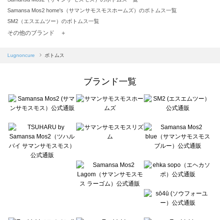
Samansa Mos2 home's（サマンサモスモスホームズ）のボトムス一覧
SM2（エスエムツー）のボトムス一覧
TSUHARU by Samansa Mos2（ツハルバイサマンサモスモス）のボトムス一覧
その他のブランド ＋
sm2rhythm（サマンサモスモス リズム）のボトムス一覧
Samansa Mos2 blue（サマンサモスモス ブルー）のボトムス一覧
Lugnoncure
ボトムス
Samansa Mos2 Lagom（サマンサモスモス ラーゴム）のボトムス一覧
ehka sopo（エヘカソポ）のボトムス一覧
ブランド一覧
sō4ū（ソウフォーユー）のボトムス一覧
Te chichi（テチチ）のボトムス一覧
Te chichi CLASSIC（テチチ クラシック）のボトムス一覧
Te chichi TERRASSE（テチチ テラス）のボトムス一覧
Lugnoncure（ルノンキュール）のボトムス一覧
BETTY'S BLUE（べティーズブルー）のボトムス一覧
Wpc.（ワールドパーティー）のボトムス一覧