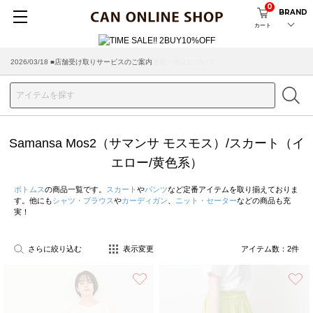
0
BRAND
カート
2026/03/18 ■店舗受け取りサービスのご案内
Samansa Mos2（サマンサ モスモス）/スカート（イ
エロー/黄色系）
ボトムス
の商品一覧です。
スカート
や
パンツ
など定番アイテムを取り揃えておりま
す。他にも
シャツ・ブラウス
や
カーディガン
、
ニット・セーター
などの商品も充
実！
さらに絞り込む
表示変更
アイテム数：
2
件
お気に入り