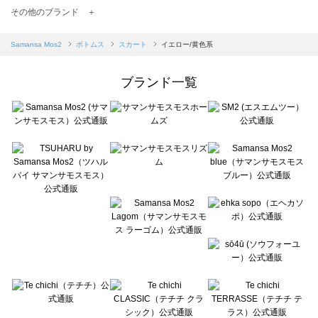
TSUHARU by Samansa Mos2（ツハルバイサマンサモスモス）のスカート一覧
その他のブランド ＋
sm2rhythm（サマンサモスモス リズム）のスカート一覧
Samansa Mos2 blue（サマンサモスモス ブルー）のスカート一覧
Samansa Mos2
ボトムス
スカート
イエロー/黄色系
Samansa Mos2 Lagom（サマンサモスモス ラーゴム）のスカート一覧
ehka sopo（エヘカソポ）のスカート一覧
ブランド一覧
sō4ū（ソウフォーユー）のスカート一覧
Te chichi（テチチ）のスカート一覧
Te chichi CLASSIC（テチチ クラシック）のスカート一覧
Te chichi TERRASSE（テチチ テラス）のスカート一覧
Lugnoncure（ルノンキュール）のスカート一覧
BETTY'S BLUE（べティーズブルー）のスカート一覧
Wpc.（ワールドパーティー）のスカート一覧