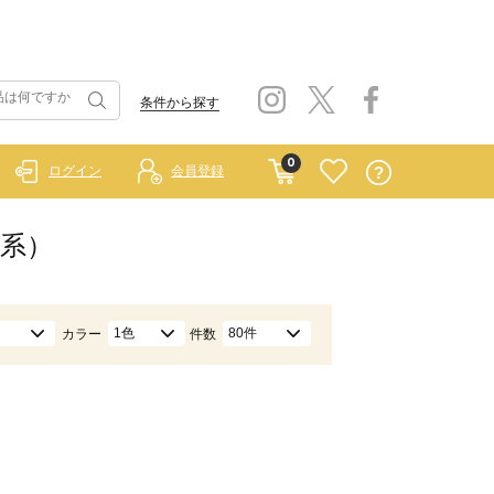
条件から探す
0
ログイン
会員登録
白系）
1色
80件
カラー
件数