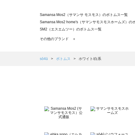
Samansa Mos2（サマンサ モスモス）のボトムス一覧
Samansa Mos2 home's（サマンサモスモスホームズ）
SM2（エスエムツー）のボトムス一覧
TSUHARU by Samansa Mos2（ツハルバイサマンサ
その他のブランド ＋
sm2rhythm（サマンサモスモス リズム）のボトムス一覧
Samansa Mos2 blue（サマンサモスモス ブルー）のボ
Samansa Mos2 Lagom（サマンサモスモス ラーゴム）
sō4ū
ボトムス
ホワイト/白系
ehka sopo（エヘカソポ）のボトムス一覧
sō4ū（ソウフォーユー）のボトムス一覧
Te chichi（テチチ）のボトムス一覧
Te chichi CLASSIC（テチチ クラシック）のボトムス一覧
Te chichi TERRASSE（テチチ テラス）のボトムス一覧
Lugnoncure（ルノンキュール）のボトムス一覧
BETTY'S BLUE（べティーズブルー）のボトムス一覧
Wpc.（ワールドパーティー）のボトムス一覧