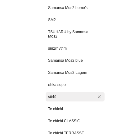
Samansa Mos2 home's
SM2
TSUHARU by Samansa
Mos2
sm2rhythm
Samansa Mos2 blue
Samansa Mos2 Lagom
ehka sopo
sō4ū
Te chichi
Te chichi CLASSIC
Te chichi TERRASSE