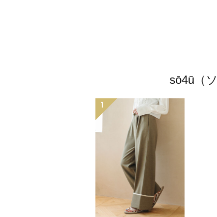
sō4ū
1