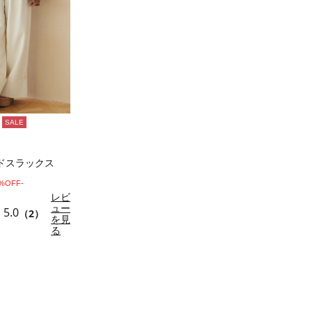
SALE
ドスラックス
0%OFF-
レビ
ュー
5.0
（2）
を見
る