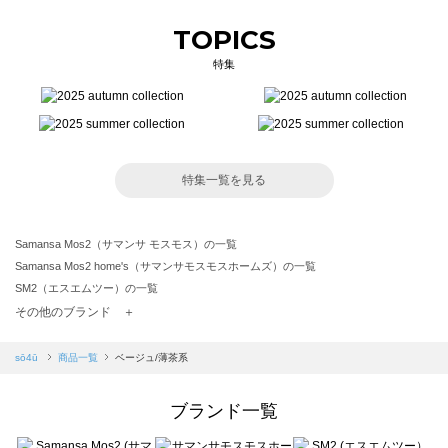
TOPICS
特集
特集一覧を見る
Samansa Mos2（サマンサ モスモス）の一覧
Samansa Mos2 home's（サマンサモスモスホームズ）の一覧
SM2（エスエムツー）の一覧
TSUHARU by Samansa Mos2（ツハルバイサマンサモスモス）の一覧
その他のブランド ＋
sm2rhythm（サマンサモスモス リズム）の一覧
Samansa Mos2 blue（サマンサモスモス ブルー）の一覧
sō4ū
商品一覧
ベージュ/薄茶系
Samansa Mos2 Lagom（サマンサモスモス ラーゴム）の一覧
ehka sopo（エヘカソポ）の一覧
ブランド一覧
sō4ū（ソウフォーユー）の一覧
Te chichi（テチチ）の一覧