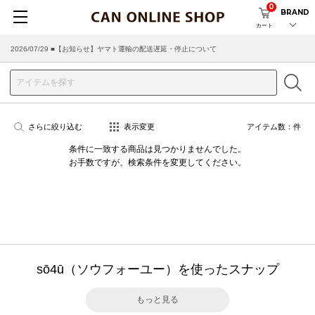
0
BRAND
カート
2026/07/29 ■【お知らせ】ヤマト運輸の配送遅延・停止について
2026/03/18 ■店舗受け取りサービスのご案内
さらに絞り込む
表示変更
アイテム数：
件
条件に一致する商品は見つかりませんでした。
お手数ですが、検索条件を変更してください。
sō4ū（ソウフォーユー）を使ったスナップ
もっと見る