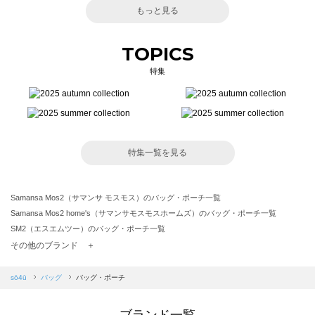
もっと見る
TOPICS
特集
特集一覧を見る
Samansa Mos2（サマンサ モスモス）のバッグ・ポーチ一覧
Samansa Mos2 home's（サマンサモスモスホームズ）のバッグ・ポーチ一覧
SM2（エスエムツー）のバッグ・ポーチ一覧
TSUHARU by Samansa Mos2（ツハルバイサマンサモスモス）のバッグ・ポーチ一覧
その他のブランド ＋
sm2rhythm（サマンサモスモス リズム）のバッグ・ポーチ一覧
Samansa Mos2 blue（サマンサモスモス ブルー）のバッグ・ポーチ一覧
sō4ū
バッグ
バッグ・ポーチ
Samansa Mos2 Lagom（サマンサモスモス ラーゴム）のバッグ・ポーチ一覧
ehka sopo（エヘカソポ）のバッグ・ポーチ一覧
ブランド一覧