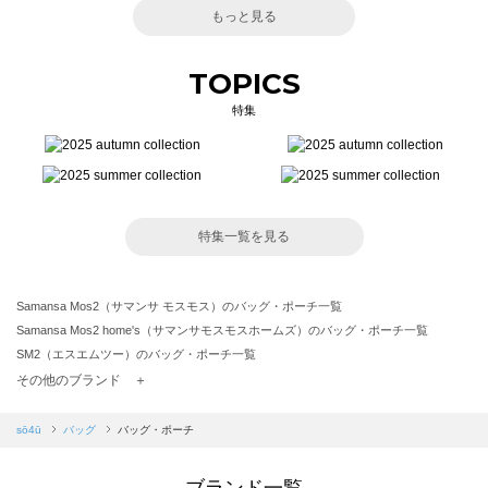
もっと見る
TOPICS
特集
特集一覧を見る
Samansa Mos2（サマンサ モスモス）のバッグ・ポーチ一覧
Samansa Mos2 home's（サマンサモスモスホームズ）のバッグ・ポーチ一覧
SM2（エスエムツー）のバッグ・ポーチ一覧
TSUHARU by Samansa Mos2（ツハルバイサマンサモスモス）のバッグ・ポーチ一覧
その他のブランド ＋
sm2rhythm（サマンサモスモス リズム）のバッグ・ポーチ一覧
Samansa Mos2 blue（サマンサモスモス ブルー）のバッグ・ポーチ一覧
sō4ū
バッグ
バッグ・ポーチ
Samansa Mos2 Lagom（サマンサモスモス ラーゴム）のバッグ・ポーチ一覧
ehka sopo（エヘカソポ）のバッグ・ポーチ一覧
ブランド一覧