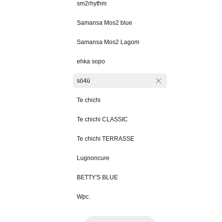
sm2rhythm
Samansa Mos2 blue
Samansa Mos2 Lagom
ehka sopo
sō4ū
Te chichi
Te chichi CLASSIC
Te chichi TERRASSE
Lugnoncure
BETTY'S BLUE
Wpc.