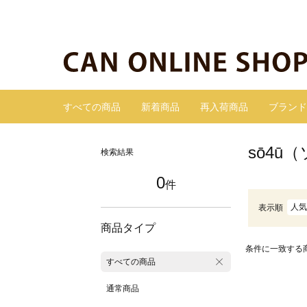
すべての商品
新着商品
再入荷商品
ブランド
sō4ū
検索結果
0
件
人気
表示順
商品タイプ
条件に一致する
すべての商品
通常商品