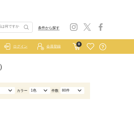
条件から探す
0
ログイン
会員登録
）
1色
80件
カラー
件数