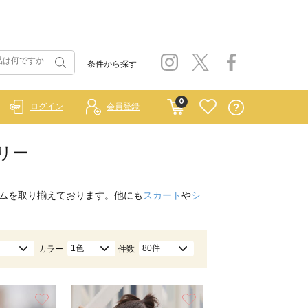
条件から探す
0
ログイン
会員登録
サリー
ムを取り揃えております。他にも
スカート
や
シ
1色
80件
カラー
件数
お気に入り
お気に入り