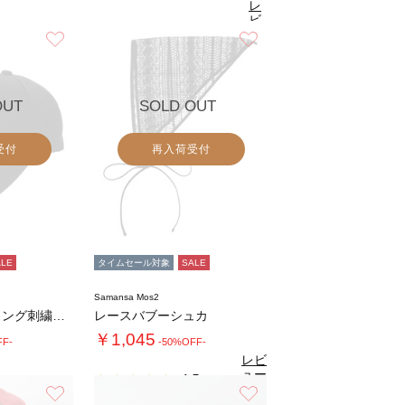
レ
ビ
ュ
お気に入り
お気に入り
4.6
（17）
ー
を
見
る
OUT
SOLD OUT
受付
再入荷受付
ALE
タイムセール対象
SALE
Samansa Mos2
シルバーコーティング刺繍キャップ
レースバブーシュカ
￥1,045
FF-
-50%OFF-
レビ
ュー
4.5
（2）
を見
お気に入り
お気に入り
る