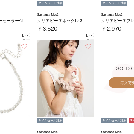
タイムセール対象
タイムセール対象
Samansa Mos2
Samansa Mos2
ドットフラワーセーラー付け襟
クリアビーズネックレス
クリアビーズブ
￥3,520
￥2,970
レビ
レビ
ュー
ュー
4.8
4.5
5.
（6）
（2）
を見
を見
お気に入り
お気に入り
る
る
SOLD 
再入荷
タイムセール対象
タイムセール対象
S
Samansa Mos2
Samansa Mos2