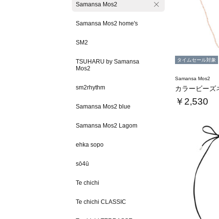
Samansa Mos2
Samansa Mos2 home's
SM2
タイムセール対象
TSUHARU by Samansa
Mos2
Samansa Mos2
sm2rhythm
カラービーズ
￥2,530
Samansa Mos2 blue
Samansa Mos2 Lagom
ehka sopo
sō4ū
Te chichi
Te chichi CLASSIC