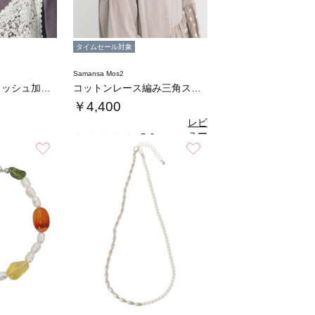
タイムセール対象
Samansa Mos2
【消臭効果】ウォッシュ加工キャップ
コットンレース編み三角ストール
￥4,400
レビ
ュー
5.0
（2）
を見
お気に入り
お気に入り
る