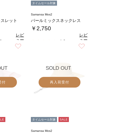
タイムセール対象
Samansa Mos2
レスレット
パールミックスネックレス
￥2,750
レビ
レビ
ュー
ュー
0
4.0
（1）
（1）
を見
を見
お気に入り
お気に入り
る
る
OUT
SOLD OUT
受付
再入荷受付
ALE
タイムセール対象
SALE
Samansa Mos2