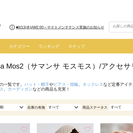
■【お知らせ】ヤマト運輸の配送遅延・停止について
カテゴリー
ランキング
スナップ
nsa Mos2（サマンサ モスモス）/アクセ
の一覧です。
ハット・帽子
や
ピアス・指輪
、
ネックレス
など定番アイテ
ス
、
カーディガン
などの商品も充実！
順
すべて
すべて
在庫の有無
商品ステータス
お気に入り
お気に入り