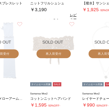
スブレスレット
ニットフリルシュシュ
￥3,190
￥1,925
-50%O
レビ
ュー
5.0
（1）
を見
お気に入り
お気に入り
る
D OUT
SOLD OUT
SOLD 
荷受付
再入荷受付
再入荷
タイムセール対象
SALE
タイムセール対象
S
Samansa Mos2
Samansa Mos2
クールタッチメローアームカバー
コットンニットヘアバンド
￥1,595
￥990
-50%OFF-
-50%OFF-