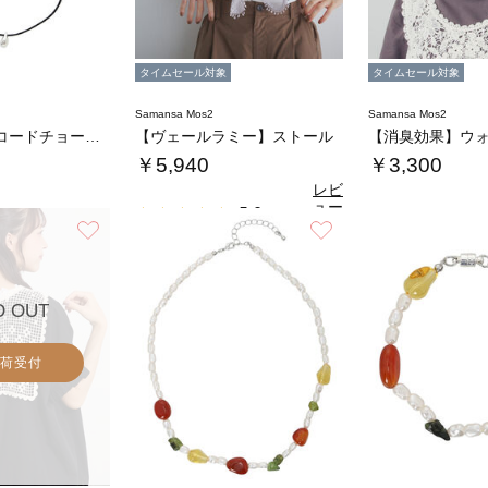
タイムセール対象
タイムセール対象
Samansa Mos2
Samansa Mos2
レザーライクコードチョーカー
【ヴェールラミー】ストール
￥5,940
￥3,300
レビ
ュー
5.0
（1）
を見
お気に入り
お気に入り
る
D OUT
荷受付