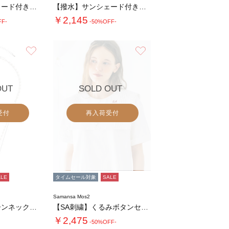
【撥水】サンシェード付きキャップ
【撥水】サンシェード付きハット
￥2,145
FF-
-50%OFF-
お気に入り
お気に入り
OUT
SOLD OUT
受付
再入荷受付
ALE
タイムセール対象
SALE
Samansa Mos2
レイヤードチェーンネックレス
【SA刺繍】くるみボタンセーラー付け襟
￥2,475
-50%OFF-