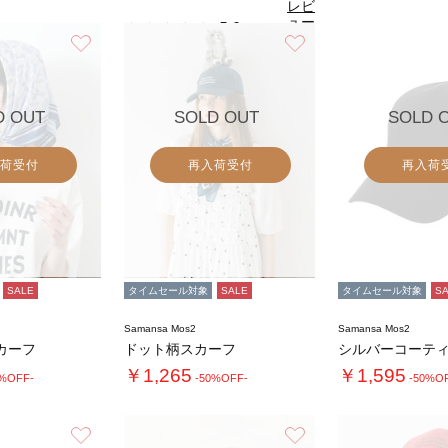
レビ
ュー
5.0
（2）
を見
お気に入り
お気に入り
る
D OUT
SOLD OUT
SOLD 
荷受付
再入荷受付
再入荷
SALE
タイムセール対象
SALE
タイムセール対象
S
Samansa Mos2
Samansa Mos2
カーフ
ドット柄スカーフ
￥1,265
￥1,595
0%OFF-
-50%OFF-
-50%O
お気に入り
お気に入り