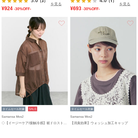
5.0
4.0
（3）
（1）
を見る
を見る
¥924
¥693
-30%OFF-
-30%OFF-
お気に入り
タイムセール対象
SALE
タイムセール対象
Samansa Mos2
Samansa Mos2
◇【イージーケア/接触冷感】裾ドロストシャツ
【消臭効果】ウォッシュ加工キャップ