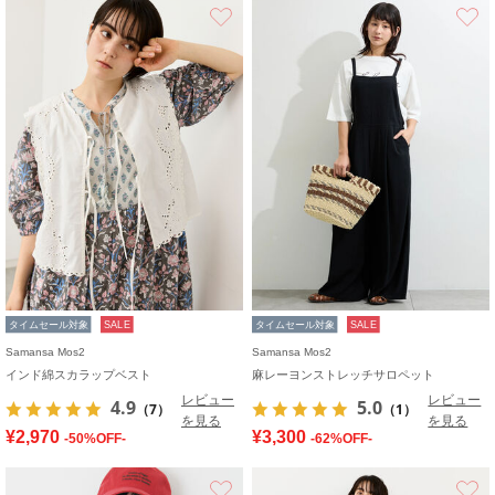
お気に入り
タイムセール対象
SALE
タイムセール対象
SALE
Samansa Mos2
Samansa Mos2
インド綿スカラップベスト
麻レーヨンストレッチサロペット
レビュー
レビュー
4.9
5.0
（7）
（1）
を見る
を見る
¥2,970
¥3,300
-50%OFF-
-62%OFF-
お気に入り