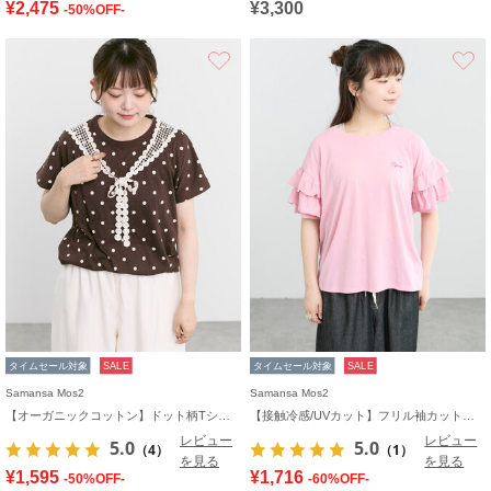
¥2,475
¥3,300
-50%OFF-
お気に入り
タイムセール対象
SALE
タイムセール対象
SALE
Samansa Mos2
Samansa Mos2
【オーガニックコットン】ドット柄Tシャツ
【接触冷感/UVカット】フリル袖カットソー
レビュー
レビュー
5.0
5.0
（4）
（1）
を見る
を見る
¥1,595
¥1,716
-50%OFF-
-60%OFF-