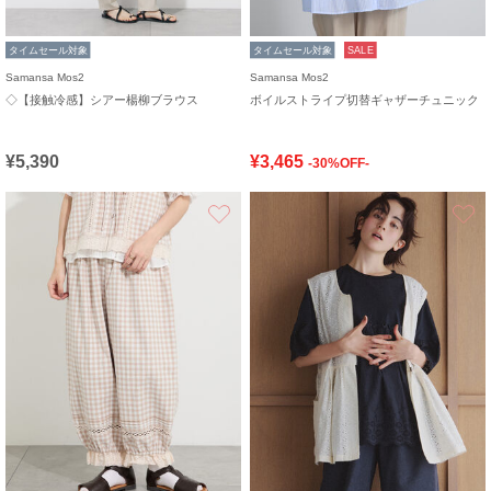
タイムセール対象
タイムセール対象
SALE
Samansa Mos2
Samansa Mos2
◇【接触冷感】シアー楊柳ブラウス
ボイルストライプ切替ギャザーチュニック
¥5,390
¥3,465
-30%OFF-
お気に入り