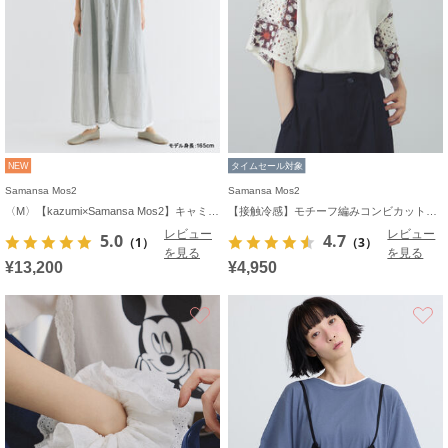
NEW
タイムセール対象
Samansa Mos2
Samansa Mos2
〈M〉【kazumi×Samansa Mos2】キャミワンピース《WEB限定カラーあり》
【接触冷感】モチーフ編みコンビカットソー
レビュー
レビュー
5.0
4.7
（1）
（3）
を見る
を見る
¥13,200
¥4,950
お気に入り