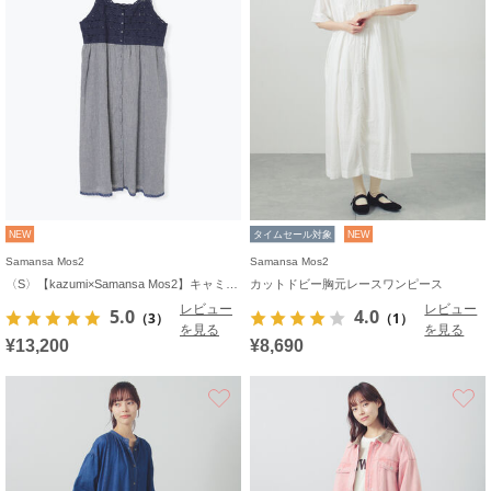
NEW
タイムセール対象
NEW
Samansa Mos2
Samansa Mos2
〈S〉【kazumi×Samansa Mos2】キャミワンピース《WEB限定カラーあり》
カットドビー胸元レースワンピース
レビュー
レビュー
5.0
4.0
（3）
（1）
を見る
を見る
¥13,200
¥8,690
お気に入り