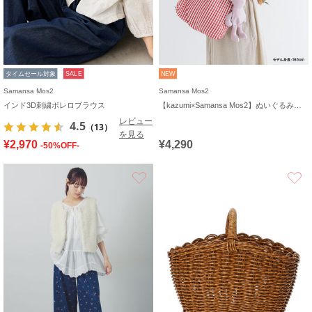
タイムセール対象
SALE
NEW
Samansa Mos2
Samansa Mos2
インド3D刺繍ボレロブラウス
【kazumi×Samansa Mos2】ぬいぐるみバッグ
レビュー
4.5
（13）
を見る
¥2,970
¥4,290
-50%OFF-
お気に入り