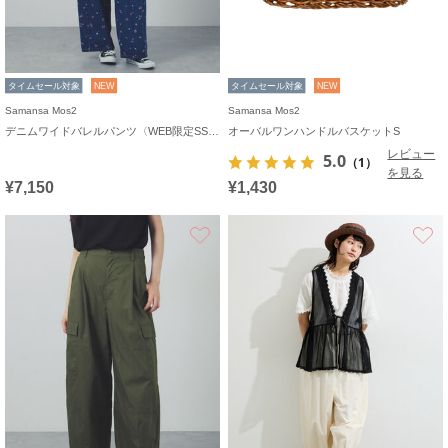
タイムセール対象
NEW
タイムセール対象
NEW
Samansa Mos2
Samansa Mos2
デニムワイドバレルパンツ〈WEB限定SS・XLサイズ〉
オーバルワンハンドルバスケットS
レビュー
5.0
（1）
を見る
¥7,150
¥1,430
お気に入り