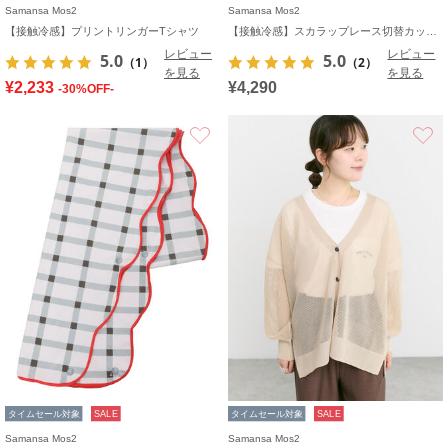
Samansa Mos2
Samansa Mos2
【接触冷感】プリントリンガーTシャツ
【接触冷感】スカラップレース切替カットソー
レビュー
レビュー
5.0
5.0
（1）
（2）
を見る
を見る
¥2,233
¥4,290
-30%OFF-
お気に入り
タイムセール対象
SALE
タイムセール対象
SALE
Samansa Mos2
Samansa Mos2