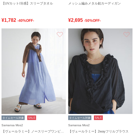
【UVカット/冷感】スリーブタオル
メッシュ編みメタル釦カーディガン
¥1,782
¥2,695
-40%OFF-
-50%OFF-
お気に入り
タイムセール対象
SALE
タイムセール対象
SALE
Samansa Mos2
Samansa Mos2
【ヴェールラミー】ノースリーブワンピース
【ヴェールラミー】2wayフリルブラウス