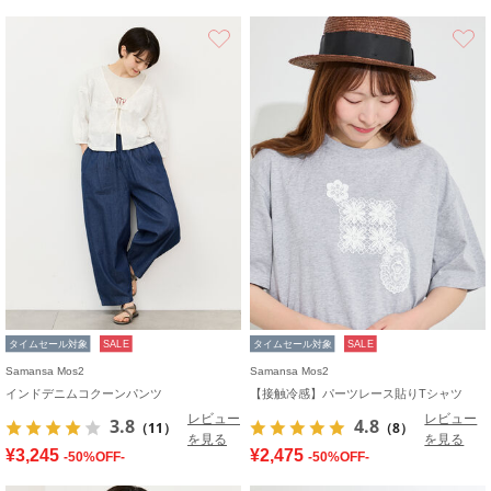
お気に入り
タイムセール対象
SALE
タイムセール対象
SALE
Samansa Mos2
Samansa Mos2
インドデニムコクーンパンツ
【接触冷感】パーツレース貼りTシャツ
レビュー
レビュー
3.8
4.8
（11）
（8）
を見る
を見る
¥3,245
¥2,475
-50%OFF-
-50%OFF-