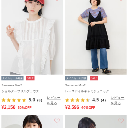
タイムセール対象
SALE
タイムセール対象
SALE
Samansa Mos2
Samansa Mos2
ショルダーフリルブラウス
レースボイルキャミチュニック
レビュー
レビュー
5.0
4.5
（8）
（4）
を見る
を見る
¥2,156
¥2,596
-60%OFF-
-60%OFF-
お気に入り