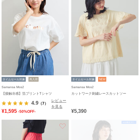
タイムセール対象
再入荷
タイムセール対象
NEW
Samansa Mos2
Samansa Mos2
【接触冷感】箔プリントTシャツ
カットワーク刺繍レースカットソー
レビュー
4.9
（7）
を見る
¥1,595
¥5,390
-50%OFF-
お気に入り