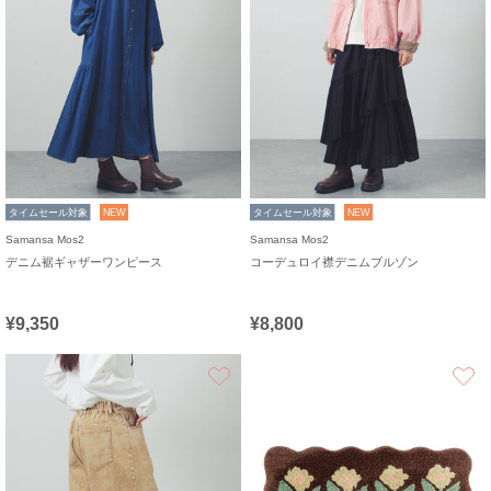
タイムセール対象
NEW
タイムセール対象
NEW
Samansa Mos2
Samansa Mos2
デニム裾ギャザーワンピース
コーデュロイ襟デニムブルゾン
¥9,350
¥8,800
お気に入り