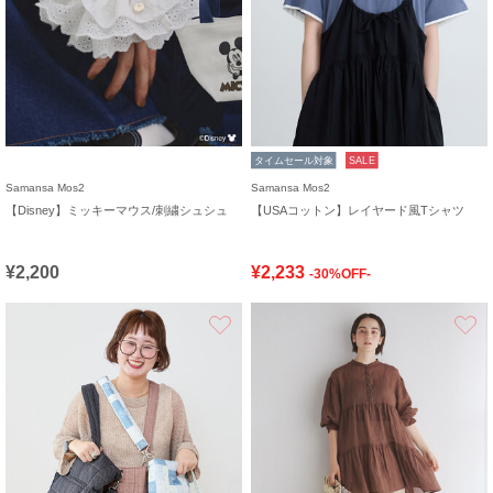
タイムセール対象
SALE
Samansa Mos2
Samansa Mos2
【Disney】ミッキーマウス/刺繍シュシュ
【USAコットン】レイヤード風Tシャツ
¥2,200
¥2,233
-30%OFF-
お気に入り