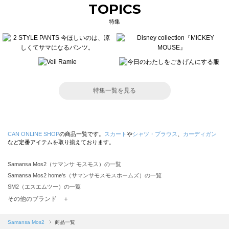
TOPICS
特集
特集一覧を見る
CAN ONLINE SHOP
の商品一覧です。
スカート
や
シャツ・ブラウス
、
カーディガン
など定番アイテムを取り揃えております。
Samansa Mos2（サマンサ モスモス）の一覧
Samansa Mos2 home's（サマンサモスモスホームズ）の一覧
SM2（エスエムツー）の一覧
TSUHARU by Samansa Mos2（ツハルバイサマンサモスモス）の一覧
その他のブランド ＋
sm2rhythm（サマンサモスモス リズム）の一覧
Samansa Mos2 blue（サマンサモスモス ブルー）の一覧
Samansa Mos2
商品一覧