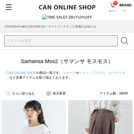
0
BRAND
カート
2026/07/29 ■【お知らせ】ヤマト運輸の配送遅延・停止について
Samansa Mos2（サマンサ モスモス）
CAN ONLINE SHOP
の商品一覧です。
スカート
や
シャツ・ブラウス
、
カーディガ
ン
など定番アイテムを取り揃えております。
さらに絞り込む
表示変更
アイテム数：
680
件