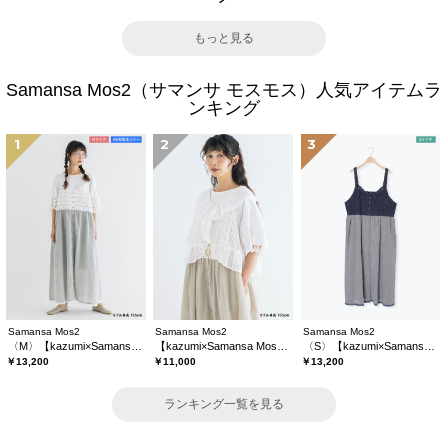
もっと見る
Samansa Mos2（サマンサ モスモス）人気アイテムラ
ンキング
1
2
3
Samansa Mos2
Samansa Mos2
Samansa Mos2
〈M〉【kazumi×Samansa Mos2】キャミワンピース《WEB限定カラーあり》
【kazumi×Samansa Mos2】レースフリルブラウス
〈S〉【kazumi×Samansa Mos2】キャミワンピース《WEB限定カラーあり》
￥13,200
￥11,000
￥13,200
ランキング一覧を見る