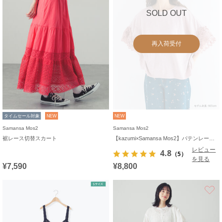
SOLD OUT
再入荷受付
タイムセール対象
NEW
NEW
Samansa Mos2
Samansa Mos2
裾レース切替スカート
【kazumi×Samansa Mos2】バテンレースカットソー《WEB限定カラーあり》
レビュー
4.8
（5）
を見る
¥7,590
¥8,800