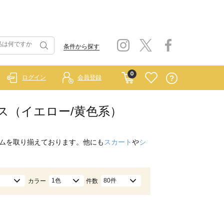
条件から探す
0
ログイン
会員登録
クレス（イエロー/黄色系）
ムを取り揃えております。他にも
スカート
や
シ
1色
80件
カラー
件数