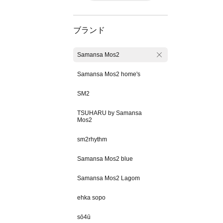
ブランド
Samansa Mos2
Samansa Mos2 home's
SM2
TSUHARU by Samansa
Mos2
sm2rhythm
Samansa Mos2 blue
Samansa Mos2 Lagom
ehka sopo
sō4ū