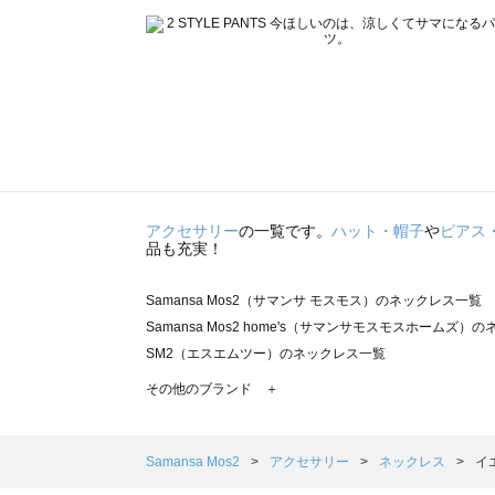
アクセサリー
の一覧です。
ハット・帽子
や
ピアス
品も充実！
Samansa Mos2（サマンサ モスモス）のネックレス一覧
Samansa Mos2 home's（サマンサモスモスホームズ）
SM2（エスエムツー）のネックレス一覧
TSUHARU by Samansa Mos2（ツハルバイサマンサ
その他のブランド ＋
sm2rhythm（サマンサモスモス リズム）のネックレス一覧
Samansa Mos2 blue（サマンサモスモス ブルー）のネ
Samansa Mos2 Lagom（サマンサモスモス ラーゴム
Samansa Mos2
アクセサリー
ネックレス
イ
ehka sopo（エヘカソポ）のネックレス一覧