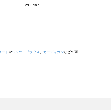
カート
や
シャツ・ブラウス
、
カーディガン
などの商