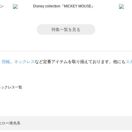
特集一覧を見る
・指輪
、
ネックレス
など定番アイテムを取り揃えております。他にも
ス
のネックレス一覧
モスモス）のネックレス一覧
ックレス一覧
）のネックレス一覧
エロー/黄色系