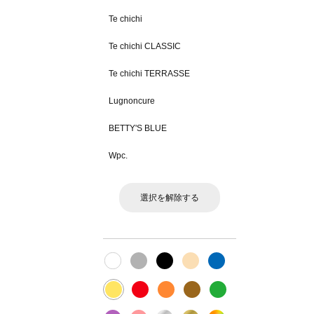
Te chichi
Te chichi CLASSIC
Te chichi TERRASSE
Lugnoncure
BETTY'S BLUE
Wpc.
選択を解除する