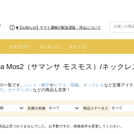
■【お知らせ】ヤマト運輸の配送遅延・停止について
カテゴリー
ランキング
スナップ
nsa Mos2（サマンサ モスモス）/ネッ
の一覧です。
ハット・帽子
や
ピアス・指輪
、
ネックレス
など定番アイテ
ス
、
カーディガン
などの商品も充実！
順
すべて
すべて
在庫の有無
商品ステータス
商品は見つかりませんでした。お手数ですが、検索条件を変更してください。