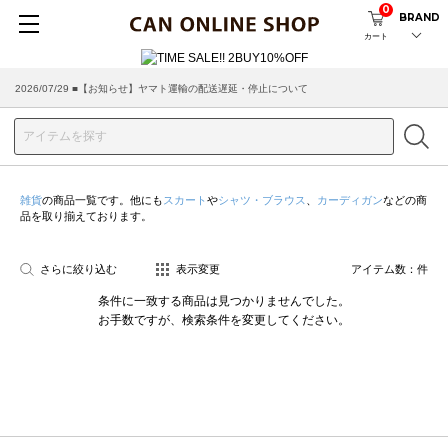
0
BRAND
カート
2026/07/29 ■【お知らせ】ヤマト運輸の配送遅延・停止について
雑貨
の商品一覧です。他にも
スカート
や
シャツ・ブラウス
、
カーディガン
などの商
品を取り揃えております。
さらに絞り込む
表示変更
アイテム数：
件
条件に一致する商品は見つかりませんでした。
お手数ですが、検索条件を変更してください。