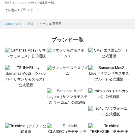
SM2（エスエムツー）の雑貨一覧
TSUHARU by Samansa Mos2（ツハルバイサマンサモスモス）の雑貨一覧
その他のブランド ＋
sm2rhythm（サマンサモスモス リズム）の雑貨一覧
Samansa Mos2 blue（サマンサモスモス ブルー）の雑貨一覧
Lugnoncure
雑貨
ベージュ/薄茶系
Samansa Mos2 Lagom（サマンサモスモス ラーゴム）の雑貨一覧
ehka sopo（エヘカソポ）の雑貨一覧
ブランド一覧
sō4ū（ソウフォーユー）の雑貨一覧
Te chichi（テチチ）の雑貨一覧
Te chichi CLASSIC（テチチ クラシック）の雑貨一覧
Te chichi TERRASSE（テチチ テラス）の雑貨一覧
Lugnoncure（ルノンキュール）の雑貨一覧
BETTY'S BLUE（べティーズブルー）の雑貨一覧
Wpc.（ワールドパーティー）の雑貨一覧