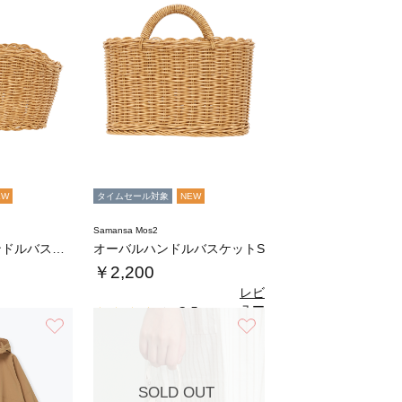
EW
タイムセール対象
NEW
Samansa Mos2
オーバルワンハンドルバスケットL
オーバルハンドルバスケットS
￥2,200
レビ
ュー
3.5
（2）
を見
お気に入り
お気に入り
る
SOLD OUT