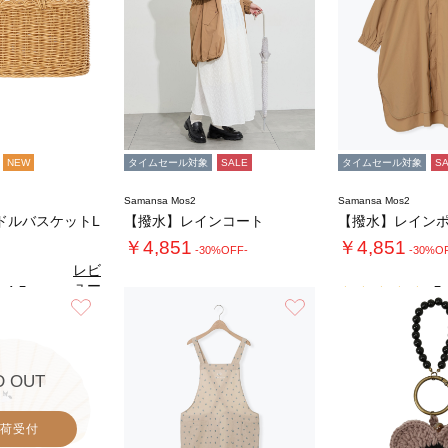
NEW
タイムセール対象
SALE
タイムセール対象
S
Samansa Mos2
Samansa Mos2
ドルバスケットL
【撥水】レインコート
【撥水】レイン
￥4,851
￥4,851
-30%OFF-
-30%O
レビ
ュー
4.5
5.
（4）
を見
お気に入り
お気に入り
る
D OUT
荷受付