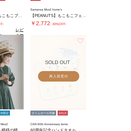
Samansa Mos2 home's
エイミーちゃん もこもこブランケット
【PEANUTS】もこもこフェイスティッシュ…
￥2,772
FF-
-30%OFF-
レビ
ュー
0
（1）
を見
お気に入り
お気に入り
る
SOLD OUT
再入荷受付
EB限定
タイムセール対象
SALE
 Mos2
CAN 60th Anniversary items
【WEB限】ドット模様の晴雨兼用日傘
60周年記念ハンドタオル