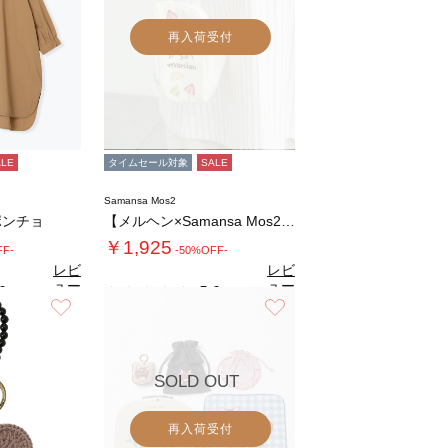
再入荷受付
ALE
タイムセール対象
SALE
Samansa Mos2
ポンチョ
【メルヘン×Samansa Mos2】サンド…
￥1,925
FF-
-50%OFF-
レビ
レビ
ュー
ュー
0
5.0
（1）
（1）
を見
を見
お気に入り
お気に入り
る
る
SOLD OUT
再入荷受付