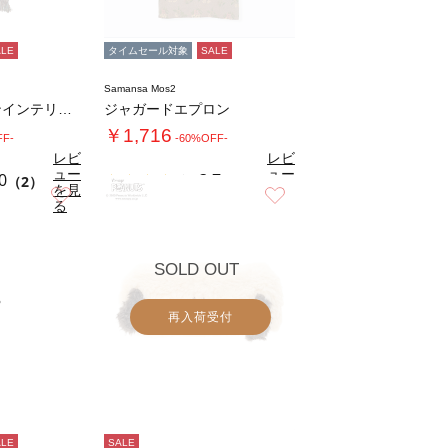
ALE
タイムセール対象
SALE
Samansa Mos2
フラワーパターンインテリアスロー
ジャガードエプロン
￥1,716
FF-
-60%OFF-
レビ
レビ
ュー
ュー
0
3.7
（2）
（3）
を見
を見
お気に入り
お気に入り
る
る
SOLD OUT
再入荷受付
ALE
SALE