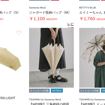
Samansa Mos2
BETTY'S BLUE
納バッグ《S》
ジャガード収納バッグ《M》
￥1,100
￥1,760
FF-
-60%OFF-
-60%O
レビ
ュー
5.0
5.
（1）
を見
お気に入り
お気に入り
る
タイムセール対象
WEB限定
タイムセール対象
W
TRA LIGHT
TSUHARU by Samansa Mos2
TSUHARU by Samansa
【WEB限】三角模様の晴雨兼用日傘