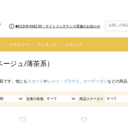
■8/13(木)AM2:00～サイトメンテナンス実施のお知らせ
■【お知らせ】ヤマト運輸の配送遅延・停止について
カテゴリー
ランキング
スナップ
ベージュ/薄茶系）
覧です。他にも
スカート
や
シャツ・ブラウス
、
カーディガン
などの商品
順
すべて
すべて
在庫の有無
商品ステータス
お気に入り
お気に入り