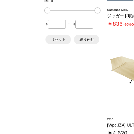
Samansa Mos2
ジャガード収
￥836
¥
~
¥
-60%O
リセット
絞り込む
Wpc.
[Wpc.IZA] UL
￥4,620