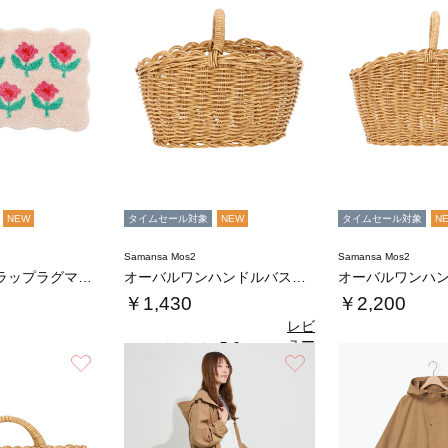
NEW
タイムセール対象
NEW
タイムセール対象
N
Samansa Mos2
Samansa Mos2
フラワースカラップラグマット
オーバルワンハンドルバスケットS
￥1,430
￥2,200
レビ
ュー
5.0
（1）
を見
お気に入り
お気に入り
る