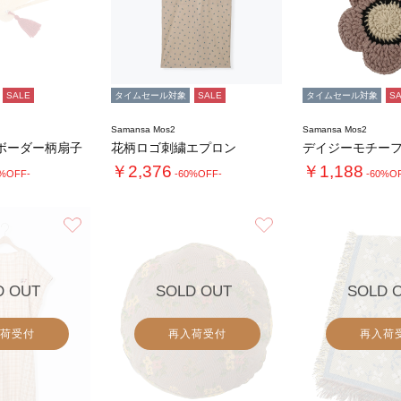
SALE
タイムセール対象
SALE
タイムセール対象
S
Samansa Mos2
Samansa Mos2
ボーダー柄扇子
花柄ロゴ刺繍エプロン
￥2,376
￥1,188
0%OFF-
-60%OFF-
-60%O
お気に入り
お気に入り
D OUT
SOLD OUT
SOLD 
荷受付
再入荷受付
再入荷