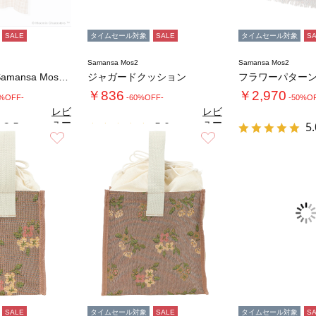
SALE
タイムセール対象
SALE
タイムセール対象
S
Samansa Mos2
Samansa Mos2
【MOOMIN×Samansa Mos2】刺…
ジャガードクッション
￥836
￥2,970
0%OFF-
-60%OFF-
-50%O
レビ
レビ
ュー
ュー
2.5
5.0
5.
（2）
（1）
を見
を見
お気に入り
お気に入り
る
る
SALE
タイムセール対象
SALE
タイムセール対象
S