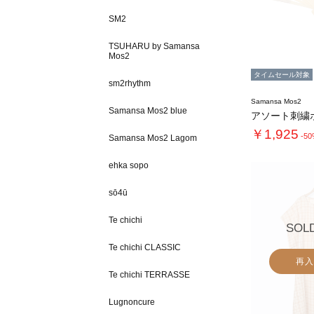
SM2
TSUHARU by Samansa
Mos2
タイムセール対象
sm2rhythm
Samansa Mos2
Samansa Mos2 blue
アソート刺繍
￥1,925
-5
Samansa Mos2 Lagom
ehka sopo
sō4ū
Te chichi
SOL
Te chichi CLASSIC
再入
Te chichi TERRASSE
Lugnoncure