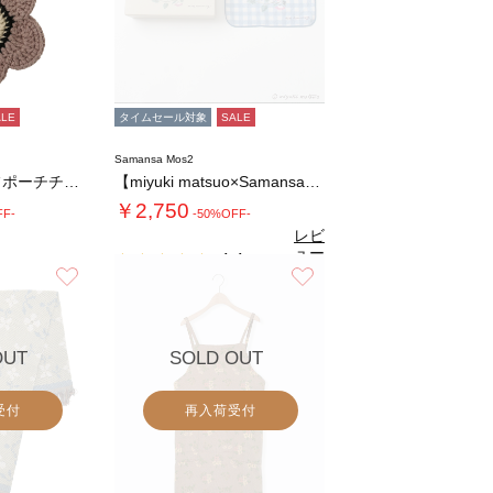
ALE
タイムセール対象
SALE
Samansa Mos2
デイジーモチーフポーチチャーム
【miyuki matsuo×Samansa…
￥2,750
FF-
-50%OFF-
レビ
ュー
4.4
（5）
を見
お気に入り
お気に入り
る
OUT
SOLD OUT
受付
再入荷受付