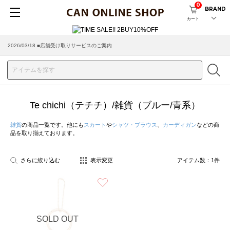
0
BRAND
カート
2026/03/18 ■店舗受け取りサービスのご案内
Te chichi（テチチ）/雑貨（ブルー/青系）
雑貨
の商品一覧です。他にも
スカート
や
シャツ・ブラウス
、
カーディガン
などの商
品を取り揃えております。
さらに絞り込む
表示変更
アイテム数：
1
件
お気に入り
SOLD OUT