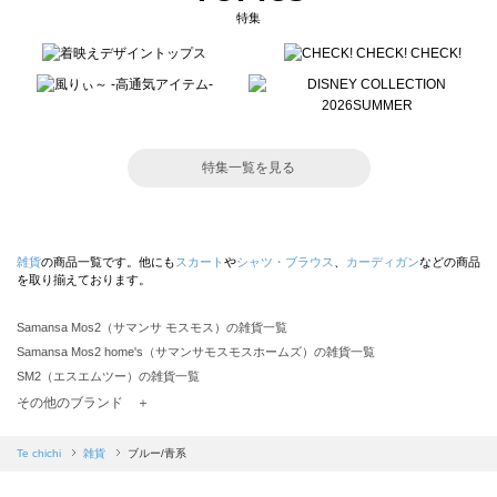
特集
特集一覧を見る
雑貨
の商品一覧です。他にも
スカート
や
シャツ・ブラウス
、
カーディガン
などの商品
を取り揃えております。
Samansa Mos2（サマンサ モスモス）の雑貨一覧
Samansa Mos2 home's（サマンサモスモスホームズ）の雑貨一覧
SM2（エスエムツー）の雑貨一覧
TSUHARU by Samansa Mos2（ツハルバイサマンサモスモス）の雑貨一覧
その他のブランド ＋
sm2rhythm（サマンサモスモス リズム）の雑貨一覧
Samansa Mos2 blue（サマンサモスモス ブルー）の雑貨一覧
Te chichi
雑貨
ブルー/青系
Samansa Mos2 Lagom（サマンサモスモス ラーゴム）の雑貨一覧