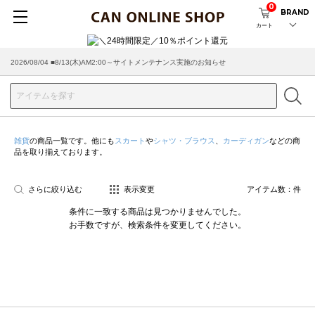
0
BRAND
カート
2026/08/04 ■8/13(木)AM2:00～サイトメンテナンス実施のお知らせ
雑貨
の商品一覧です。他にも
スカート
や
シャツ・ブラウス
、
カーディガン
などの商
品を取り揃えております。
さらに絞り込む
表示変更
アイテム数：
件
条件に一致する商品は見つかりませんでした。
お手数ですが、検索条件を変更してください。