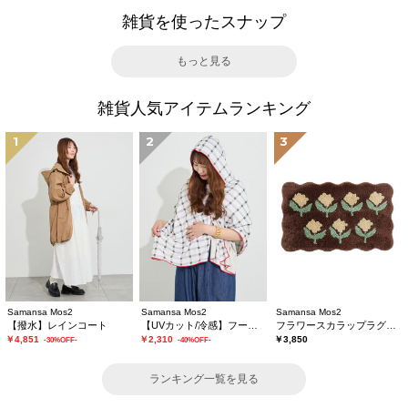
雑貨を使ったスナップ
もっと見る
雑貨人気アイテムランキング
1
2
3
Samansa Mos2
Samansa Mos2
Samansa Mos2
【撥水】レインコート
【UVカット/冷感】フーディータオル
フラワースカラップラグマット
￥4,851
￥2,310
￥3,850
-30%OFF-
-40%OFF-
ランキング一覧を見る