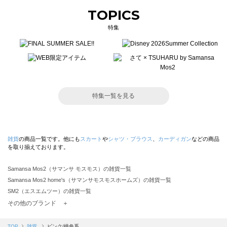
TOPICS
特集
特集一覧を見る
雑貨
の商品一覧です。他にも
スカート
や
シャツ・ブラウス
、
カーディガン
などの商品
を取り揃えております。
Samansa Mos2（サマンサ モスモス）の雑貨一覧
Samansa Mos2 home's（サマンサモスモスホームズ）の雑貨一覧
SM2（エスエムツー）の雑貨一覧
TSUHARU by Samansa Mos2（ツハルバイサマンサモスモス）の雑貨一覧
その他のブランド ＋
sm2rhythm（サマンサモスモス リズム）の雑貨一覧
Samansa Mos2 blue（サマンサモスモス ブルー）の雑貨一覧
TOP
雑貨
ピンク/桃色系