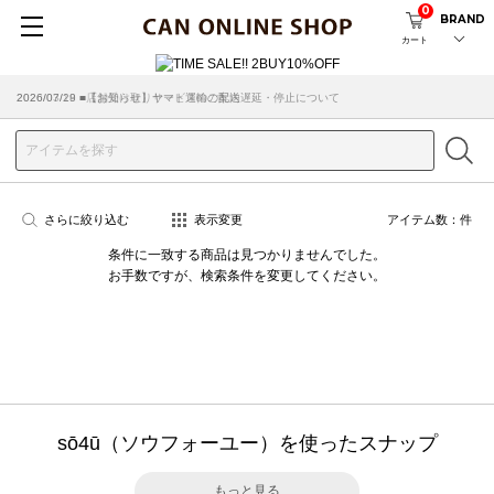
0
BRAND
カート
2026/07/29 ■【お知らせ】ヤマト運輸の配送遅延・停止について
2026/03/18 ■店舗受け取りサービスのご案内
さらに絞り込む
表示変更
アイテム数：
件
条件に一致する商品は見つかりませんでした。
お手数ですが、検索条件を変更してください。
sō4ū（ソウフォーユー）を使ったスナップ
もっと見る