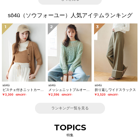
sō4ū（ソウフォーユー）人気アイテムランキング
1
2
3
sō4ū
sō4ū
sō4ū
ビスチェ付きニットカーディガン
メッシュニットプルオーバー
折り返しワイドスラックス
￥3,300
￥2,596
￥3,520
-60%OFF-
-60%OFF-
-60%OFF-
ランキング一覧を見る
TOPICS
特集