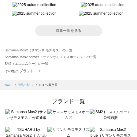
特集一覧を見る
Samansa Mos2（サマンサ モスモス）の一覧
Samansa Mos2 home's（サマンサモスモスホームズ）の一覧
SM2（エスエムツー）の一覧
TSUHARU by Samansa Mos2（ツハルバイサマンサモスモス）の一覧
その他のブランド ＋
sm2rhythm（サマンサモスモス リズム）の一覧
Samansa Mos2 blue（サマンサモスモス ブルー）の一覧
sō4ū
商品一覧
イエロー/黄色系
Samansa Mos2 Lagom（サマンサモスモス ラーゴム）の一覧
ehka sopo（エヘカソポ）の一覧
ブランド一覧
sō4ū（ソウフォーユー）の一覧
Te chichi（テチチ）の一覧
Te chichi CLASSIC（テチチ クラシック）の一覧
Te chichi TERRASSE（テチチ テラス）の一覧
Lugnoncure（ルノンキュール）の一覧