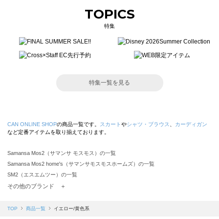
TOPICS
特集
特集一覧を見る
CAN ONLINE SHOP
の商品一覧です。
スカート
や
シャツ・ブラウス
、
カーディガン
など定番アイテムを取り揃えております。
Samansa Mos2（サマンサ モスモス）の一覧
Samansa Mos2 home's（サマンサモスモスホームズ）の一覧
SM2（エスエムツー）の一覧
TSUHARU by Samansa Mos2（ツハルバイサマンサモスモス）の一覧
その他のブランド ＋
sm2rhythm（サマンサモスモス リズム）の一覧
Samansa Mos2 blue（サマンサモスモス ブルー）の一覧
TOP
商品一覧
イエロー/黄色系
Samansa Mos2 Lagom（サマンサモスモス ラーゴム）の一覧