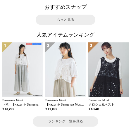
おすすめスナップ
もっと見る
人気アイテムランキング
1
2
3
Samansa Mos2
Samansa Mos2
Samansa Mos2
〈M〉【kazumi×Samansa Mos2】キャミワンピース《WEB限定カラーあり》
【kazumi×Samansa Mos2】レースフリルブラウス
クロシェ風ベスト
￥13,200
￥11,000
￥5,940
ランキング一覧を見る