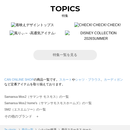
TOPICS
特集
特集一覧を見る
CAN ONLINE SHOP
の商品一覧です。
スカート
や
シャツ・ブラウス
、
カーディガン
など定番アイテムを取り揃えております。
Samansa Mos2（サマンサ モスモス）の一覧
Samansa Mos2 home's（サマンサモスモスホームズ）の一覧
SM2（エスエムツー）の一覧
TSUHARU by Samansa Mos2（ツハルバイサマンサモスモス）の一覧
その他のブランド ＋
sm2rhythm（サマンサモスモス リズム）の一覧
Samansa Mos2 blue（サマンサモスモス ブルー）の一覧
Te chichi
商品一覧
シルバー/銀系
商品ステータス:セール