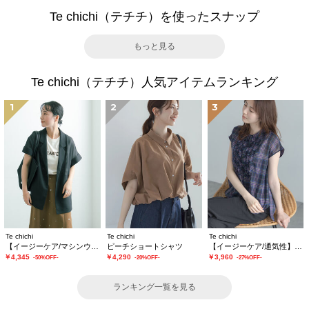
Te chichi（テチチ）を使ったスナップ
もっと見る
Te chichi（テチチ）人気アイテムランキング
1
2
3
Te chichi
Te chichi
Te chichi
【イージーケア/マシンウォッシャブル】メッシュフレンチスリーブジャケット
ピーチショートシャツ
【イージーケア/通気性】チェックフリルフレンチスリーブブラウス
￥4,345
￥4,290
￥3,960
-50%OFF-
-20%OFF-
-27%OFF-
ランキング一覧を見る