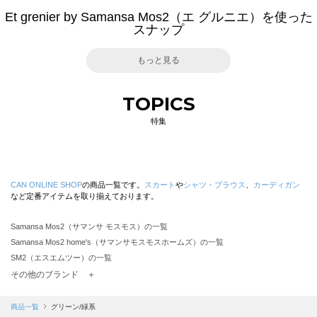
Et grenier by Samansa Mos2（エ グルニエ）を使った
スナップ
もっと見る
TOPICS
特集
CAN ONLINE SHOP
の商品一覧です。
スカート
や
シャツ・ブラウス
、
カーディガン
など定番アイテムを取り揃えております。
Samansa Mos2（サマンサ モスモス）の一覧
Samansa Mos2 home's（サマンサモスモスホームズ）の一覧
SM2（エスエムツー）の一覧
TSUHARU by Samansa Mos2（ツハルバイサマンサモスモス）の一覧
その他のブランド ＋
sm2rhythm（サマンサモスモス リズム）の一覧
Samansa Mos2 blue（サマンサモスモス ブルー）の一覧
商品一覧
グリーン/緑系