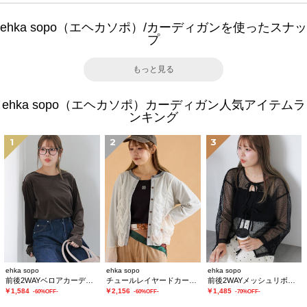
ehka sopo（エヘカソポ）/カーディガンを使ったスナッ
プ
もっと見る
ehka sopo（エヘカソポ）カーディガン人気アイテムラ
ンキング
1
2
3
ehka sopo
ehka sopo
ehka sopo
前後2WAYベロアカーディガン
チュールレイヤードカーディガン
前後2WAYメッシュリボンカーディガン
￥1,584
￥2,156
￥1,485
-60%OFF-
-60%OFF-
-70%OFF-