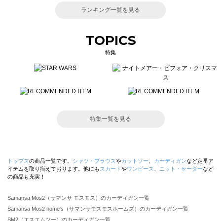
ランキング一覧を見る
TOPICS
特集
特集一覧を見る
トップス
の商品一覧です。
シャツ・ブラウス
や
カットソー
、
カーディガン
など定番ア
イテムを取り揃えております。他にも
スカート
や
ワンピース
、
ニット・セーター
など
の商品も充実！
Samansa Mos2（サマンサ モスモス）のカーディガン一覧
Samansa Mos2 home's（サマンサモスモスホームズ）のカーディガン一覧
SM2（エスエムツー）のカーディガン一覧