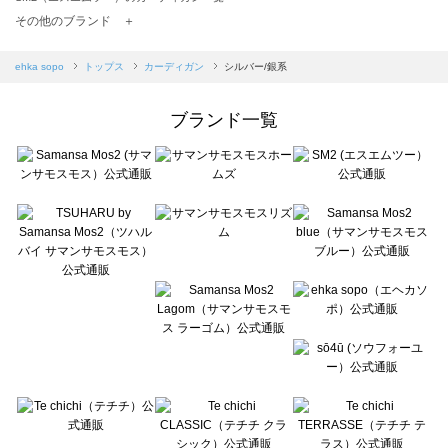
TSUHARU by Samansa Mos2（ツハルバイサマンサモスモス）のカーディガン一覧
その他のブランド ＋
sm2rhythm（サマンサモスモス リズム）のカーディガン一覧
Samansa Mos2 blue（サマンサモスモス ブルー）のカーディガン一覧
ehka sopo
トップス
カーディガン
シルバー/銀系
Samansa Mos2 Lagom（サマンサモスモス ラーゴム）のカーディガン一覧
ehka sopo（エヘカソポ）のカーディガン一覧
ブランド一覧
sō4ū（ソウフォーユー）のカーディガン一覧
Te chichi（テチチ）のカーディガン一覧
Te chichi CLASSIC（テチチ クラシック）のカーディガン一覧
Te chichi TERRASSE（テチチ テラス）のカーディガン一覧
Lugnoncure（ルノンキュール）のカーディガン一覧
BETTY'S BLUE（べティーズブルー）のカーディガン一覧
Wpc.（ワールドパーティー）のカーディガン一覧