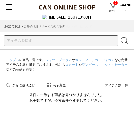
0
BRAND
カート
2026/03/18 ■店舗受け取りサービスのご案内
トップス
の商品一覧です。
シャツ・ブラウス
や
カットソー
、
カーディガン
など定番
アイテムを取り揃えております。他にも
スカート
や
ワンピース
、
ニット・セーター
などの商品も充実！
さらに絞り込む
表示変更
アイテム数：
件
条件に一致する商品は見つかりませんでした。
お手数ですが、検索条件を変更してください。