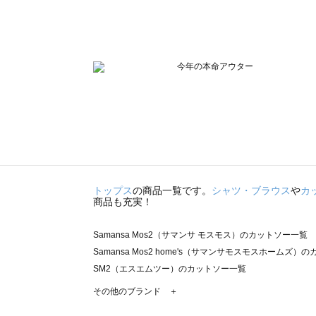
トップス
の商品一覧です。
シャツ・ブラウス
や
カ
商品も充実！
Samansa Mos2（サマンサ モスモス）のカットソー一覧
Samansa Mos2 home's（サマンサモスモスホームズ）
SM2（エスエムツー）のカットソー一覧
TSUHARU by Samansa Mos2（ツハルバイサマンサ
その他のブランド ＋
sm2rhythm（サマンサモスモス リズム）のカットソー一覧