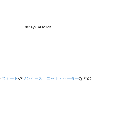
も
スカート
や
ワンピース
、
ニット・セーター
などの