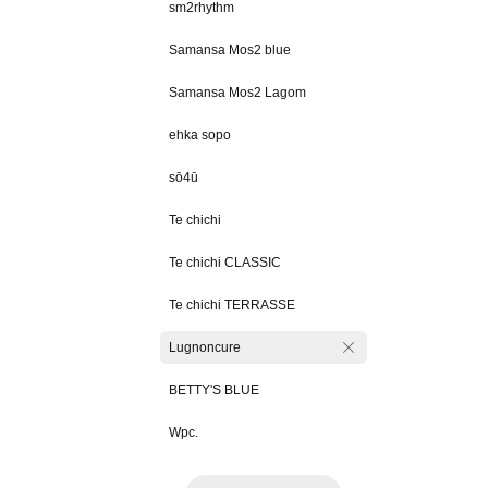
sm2rhythm
Samansa Mos2 blue
Samansa Mos2 Lagom
ehka sopo
sō4ū
Te chichi
Te chichi CLASSIC
Te chichi TERRASSE
Lugnoncure
BETTY'S BLUE
Wpc.