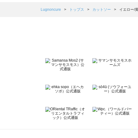
Samansa Mos2 blue（サマンサモスモス ブルー）のカ
Samansa Mos2 Lagom（サマンサモスモス ラーゴム
Lugnoncure
トップス
カットソー
イエロー/
ehka sopo（エヘカソポ）のカットソー一覧
sō4ū（ソウフォーユー）のカットソー一覧
Te chichi（テチチ）のカットソー一覧
Te chichi CLASSIC（テチチ クラシック）のカットソー一
Te chichi TERRASSE（テチチ テラス）のカットソー一覧
Lugnoncure（ルノンキュール）のカットソー一覧
BETTY'S BLUE（べティーズブルー）のカットソー一覧
Wpc.（ワールドパーティー）のカットソー一覧