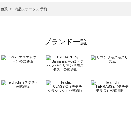
ットソー一覧
）のカットソー一覧
黄色系
商品ステータス:予約
覧
ブランド一覧