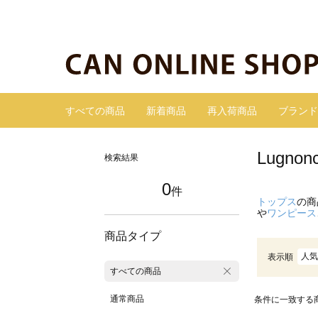
すべての商品
新着商品
再入荷商品
ブランド
Lugn
検索結果
0
件
トップス
の商
や
ワンピース
商品タイプ
人気
表示順
すべての商品
通常商品
条件に一致する