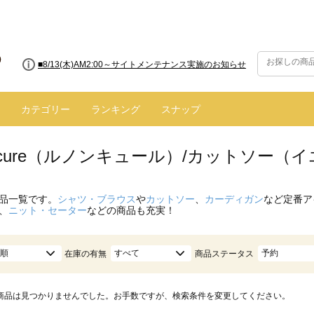
■8/13(木)AM2:00～サイトメンテナンス実施のお知らせ
カテゴリー
ランキング
スナップ
oncure（ルノンキュール）/カットソー（
品一覧です。
シャツ・ブラウス
や
カットソー
、
カーディガン
など定番ア
、
ニット・セーター
などの商品も充実！
順
すべて
予約
在庫の有無
商品ステータス
商品は見つかりませんでした。お手数ですが、検索条件を変更してください。