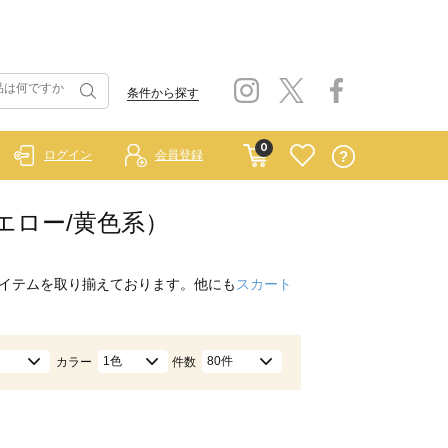
条件から探す
0
ログイン
会員登録
イエロー/黄色系）
イテムを取り揃えております。他にも
スカート
1色
80件
カラー
件数