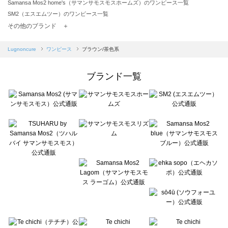
Samansa Mos2 home's（サマンサモスモスホームズ）のワンピース一覧
SM2（エスエムツー）のワンピース一覧
TSUHARU by Samansa Mos2（ツハルバイサマンサモスモス）のワンピース一覧
その他のブランド ＋
sm2rhythm（サマンサモスモス リズム）のワンピース一覧
Samansa Mos2 blue（サマンサモスモス ブルー）のワンピース一覧
Lugnoncure
ワンピース
ブラウン/茶色系
Samansa Mos2 Lagom（サマンサモスモス ラーゴム）のワンピース一覧
ehka sopo（エヘカソポ）のワンピース一覧
ブランド一覧
sō4ū（ソウフォーユー）のワンピース一覧
Te chichi（テチチ）のワンピース一覧
Te chichi CLASSIC（テチチ クラシック）のワンピース一覧
Te chichi TERRASSE（テチチ テラス）のワンピース一覧
Lugnoncure（ルノンキュール）のワンピース一覧
BETTY'S BLUE（べティーズブルー）のワンピース一覧
Wpc.（ワールドパーティー）のワンピース一覧