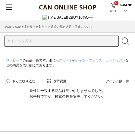
0
BRAND
カート
2026/07/29 ■【お知らせ】ヤマト運輸の配送遅延・停止について
2026/03/18 ■店舗受け取りサービスのご案内
ワンピース
の商品一覧です。他にも
スカート
や
シャツ・ブラウス
、
カーディガン
な
どの商品を取り揃えております。
さらに絞り込む
表示変更
アイテム数：
件
条件に一致する商品は見つかりませんでした。
お手数ですが、検索条件を変更してください。