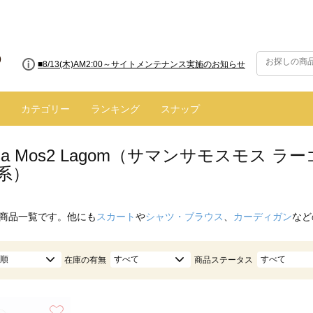
■8/13(木)AM2:00～サイトメンテナンス実施のお知らせ
カテゴリー
ランキング
スナップ
nsa Mos2 Lagom（サマンサモスモス
系）
商品一覧です。他にも
スカート
や
シャツ・ブラウス
、
カーディガン
など
順
すべて
すべて
在庫の有無
商品ステータス
お気に入り