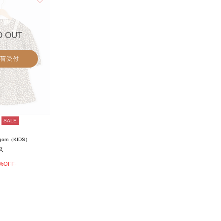
D OUT
荷受付
SALE
agom（KIDS）
ス
7%OFF-