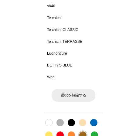
sō4ū
Te chichi
Te chichi CLASSIC
Te chichi TERRASSE
Lugnoncure
BETTY'S BLUE
Wpc.
選択を解除する