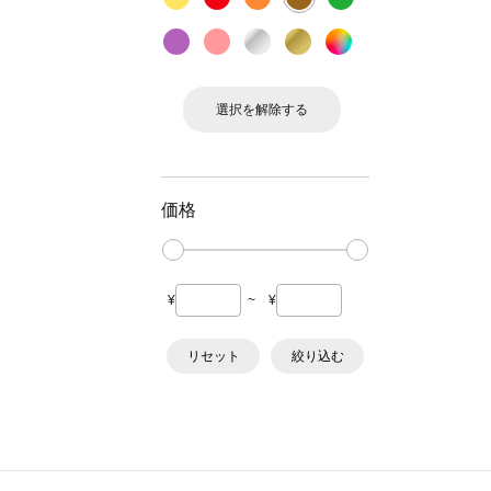
選択を解除する
価格
¥
~
¥
リセット
絞り込む