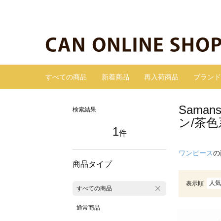
すべての商品
新着商品
再入荷商品
ブランド
Sama
検索結果
ン/茶色
1
件
ワンピース
の
商品タイプ
人気
表示順
すべての商品
通常商品