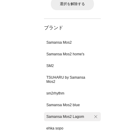
選択を解除する
ブランド
Samansa Mos2
Samansa Mos2 home's
SM2
TSUHARU by Samansa
Mos2
sm2rhythm
Samansa Mos2 blue
Samansa Mos2 Lagom
ehka sopo