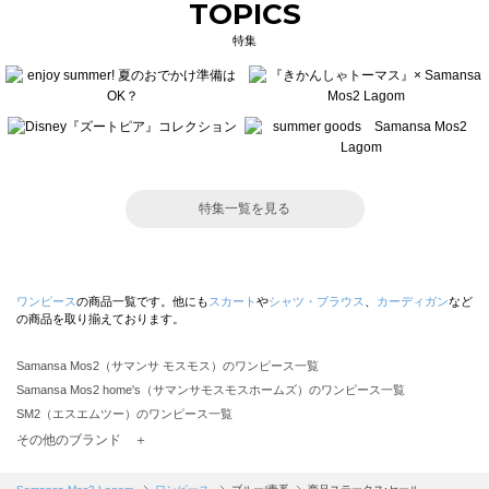
TOPICS
特集
特集一覧を見る
ワンピース
の商品一覧です。他にも
スカート
や
シャツ・ブラウス
、
カーディガン
など
の商品を取り揃えております。
Samansa Mos2（サマンサ モスモス）のワンピース一覧
Samansa Mos2 home's（サマンサモスモスホームズ）のワンピース一覧
SM2（エスエムツー）のワンピース一覧
TSUHARU by Samansa Mos2（ツハルバイサマンサモスモス）のワンピース一覧
その他のブランド ＋
sm2rhythm（サマンサモスモス リズム）のワンピース一覧
Samansa Mos2 blue（サマンサモスモス ブルー）のワンピース一覧