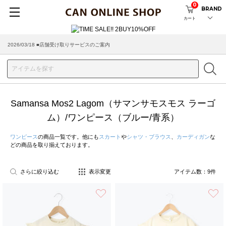
0
BRAND
カート
2026/03/18 ■店舗受け取りサービスのご案内
Samansa Mos2 Lagom（サマンサモスモス ラーゴ
ム）/ワンピース（ブルー/青系）
ワンピース
の商品一覧です。他にも
スカート
や
シャツ・ブラウス
、
カーディガン
な
どの商品を取り揃えております。
さらに絞り込む
表示変更
アイテム数：
9
件
お気に入り