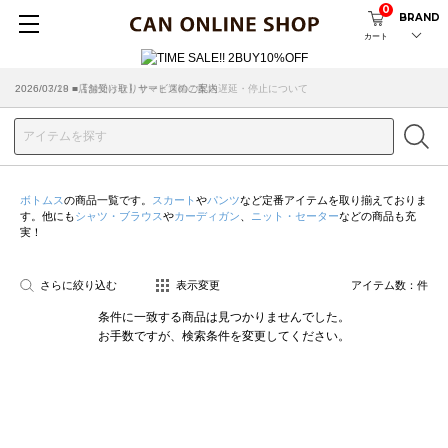
0
BRAND
カート
2026/07/29 ■【お知らせ】ヤマト運輸の配送遅延・停止について
2026/03/18 ■店舗受け取りサービスのご案内
ボトムス
の商品一覧です。
スカート
や
パンツ
など定番アイテムを取り揃えておりま
す。他にも
シャツ・ブラウス
や
カーディガン
、
ニット・セーター
などの商品も充
実！
さらに絞り込む
表示変更
アイテム数：
件
条件に一致する商品は見つかりませんでした。
お手数ですが、検索条件を変更してください。