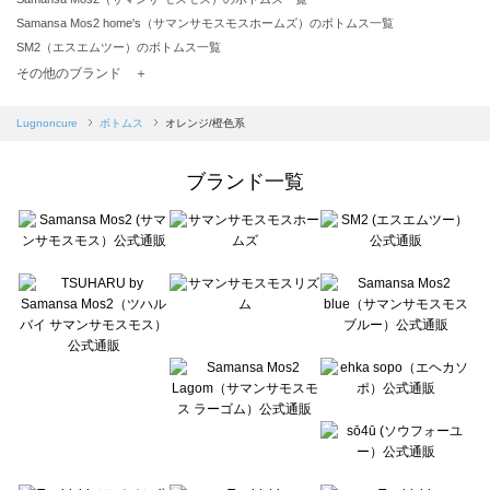
Samansa Mos2 home's（サマンサモスモスホームズ）のボトムス一覧
SM2（エスエムツー）のボトムス一覧
TSUHARU by Samansa Mos2（ツハルバイサマンサモスモス）のボトムス一覧
その他のブランド ＋
sm2rhythm（サマンサモスモス リズム）のボトムス一覧
Samansa Mos2 blue（サマンサモスモス ブルー）のボトムス一覧
Lugnoncure
ボトムス
オレンジ/橙色系
Samansa Mos2 Lagom（サマンサモスモス ラーゴム）のボトムス一覧
ehka sopo（エヘカソポ）のボトムス一覧
ブランド一覧
sō4ū（ソウフォーユー）のボトムス一覧
Te chichi（テチチ）のボトムス一覧
Te chichi CLASSIC（テチチ クラシック）のボトムス一覧
Te chichi TERRASSE（テチチ テラス）のボトムス一覧
Lugnoncure（ルノンキュール）のボトムス一覧
BETTY'S BLUE（べティーズブルー）のボトムス一覧
Wpc.（ワールドパーティー）のボトムス一覧