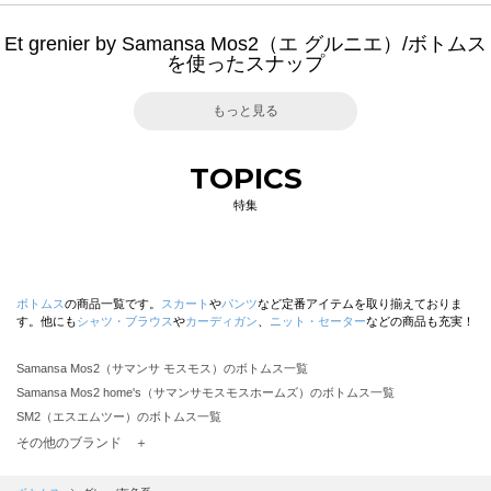
Et grenier by Samansa Mos2（エ グルニエ）/ボトムス
を使ったスナップ
もっと見る
TOPICS
特集
ボトムス
の商品一覧です。
スカート
や
パンツ
など定番アイテムを取り揃えておりま
す。他にも
シャツ・ブラウス
や
カーディガン
、
ニット・セーター
などの商品も充実！
Samansa Mos2（サマンサ モスモス）のボトムス一覧
Samansa Mos2 home's（サマンサモスモスホームズ）のボトムス一覧
SM2（エスエムツー）のボトムス一覧
TSUHARU by Samansa Mos2（ツハルバイサマンサモスモス）のボトムス一覧
その他のブランド ＋
sm2rhythm（サマンサモスモス リズム）のボトムス一覧
Samansa Mos2 blue（サマンサモスモス ブルー）のボトムス一覧