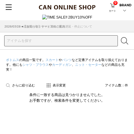
0
BRAND
カート
2026/07/29 ■【お知らせ】ヤマト運輸の配送遅延・停止について
2026/03/18 ■店舗受け取りサービスのご案内
ボトムス
の商品一覧です。
スカート
や
パンツ
など定番アイテムを取り揃えておりま
す。他にも
シャツ・ブラウス
や
カーディガン
、
ニット・セーター
などの商品も充
実！
さらに絞り込む
表示変更
アイテム数：
件
条件に一致する商品は見つかりませんでした。
お手数ですが、検索条件を変更してください。