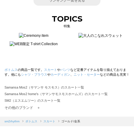
ランキング一覧を見る
TOPICS
特集
ボトムス
の商品一覧です。
スカート
や
パンツ
など定番アイテムを取り揃えておりま
す。他にも
シャツ・ブラウス
や
カーディガン
、
ニット・セーター
などの商品も充実！
Samansa Mos2（サマンサ モスモス）のスカート一覧
Samansa Mos2 home's（サマンサモスモスホームズ）のスカート一覧
SM2（エスエムツー）のスカート一覧
TSUHARU by Samansa Mos2（ツハルバイサマンサモスモス）のスカート一覧
その他のブランド ＋
sm2rhythm（サマンサモスモス リズム）のスカート一覧
Samansa Mos2 blue（サマンサモスモス ブルー）のスカート一覧
sm2rhythm
ボトムス
スカート
ゴールド/金系
Samansa Mos2 Lagom（サマンサモスモス ラーゴム）のスカート一覧
ehka sopo（エヘカソポ）のスカート一覧