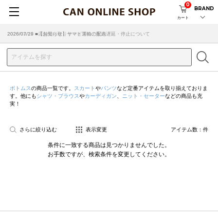
0
BRAND
カート
2026/07/29 ■【お知らせ】ヤマト運輸の配送遅延・停止について
2026/03/18 ■店舗受け取りサービスのご案内
ボトムス
の商品一覧です。
スカート
や
パンツ
など定番アイテムを取り揃えておりま
す。他にも
シャツ・ブラウス
や
カーディガン
、
ニット・セーター
などの商品も充
実！
さらに絞り込む
表示変更
アイテム数：
件
条件に一致する商品は見つかりませんでした。
お手数ですが、検索条件を変更してください。