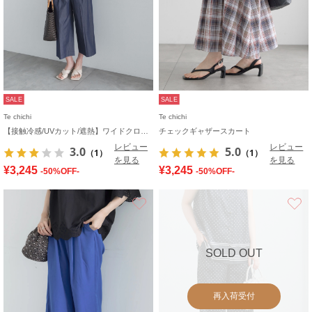
SALE
SALE
Te chichi
Te chichi
【接触冷感/UVカット/遮熱】ワイドクロップトパンツ
チェックギャザースカート
レビュー
レビュー
3.0
5.0
（1）
（1）
を見る
を見る
¥3,245
¥3,245
-50%OFF-
-50%OFF-
お気に入り
SOLD OUT
再入荷受付