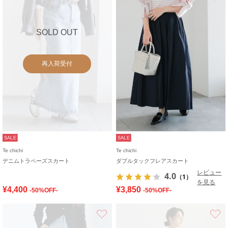
SOLD OUT
再入荷受付
SALE
SALE
Te chichi
Te chichi
デニムトラペーズスカート
ダブルタックフレアスカート
レビュー
4.0
（1）
を見る
¥4,400
¥3,850
-50%OFF-
-50%OFF-
お気に入り