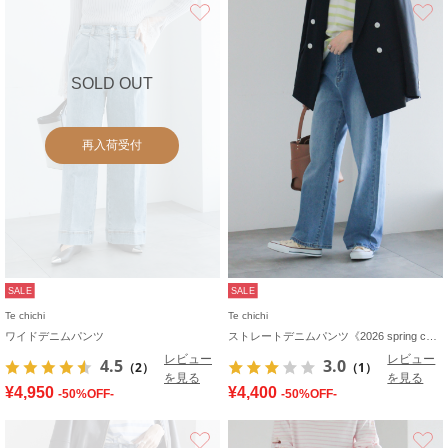
お気に入り
SOLD OUT
再入荷受付
SALE
SALE
Te chichi
Te chichi
ワイドデニムパンツ
ストレートデニムパンツ《2026 spring catalog item》
レビュー
レビュー
4.5
3.0
（2）
（1）
を見る
を見る
¥4,950
¥4,400
-50%OFF-
-50%OFF-
お気に入り