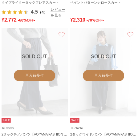
タイプライタータックフレアスカート
ペイントパターンナロースカート
レビュー
4.5
（4）
を見る
¥2,772
¥2,310
-60%OFF-
-70%OFF-
お気に入り
SOLD OUT
SOLD OUT
再入荷受付
再入荷受付
SALE
SALE
Te chichi
Te chichi
2タックチノパンツ【AOYAMA FASHION ASSOCIATION × Té chichi】
2タックワイドパンツ【AOYAMA FASHION ASSOCIATION × Té chichi】