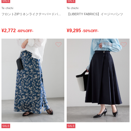
SALE
SALE
Te chichi
Te chichi
フロントZIPリネンライクテーパードパンツ(セットアップ可)
【LIBERTY FABRICS】イージーパンツ
¥2,772
¥9,295
-60%OFF-
-50%OFF-
お気に入り
SALE
SALE