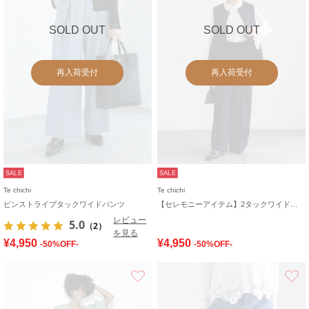
SOLD OUT
SOLD OUT
再入荷受付
再入荷受付
SALE
SALE
Te chichi
Te chichi
ピンストライプタックワイドパンツ
【セレモニーアイテム】2タックワイドパンツ（セットアップ可）
レビュー
5.0
（2）
を見る
¥4,950
¥4,950
-50%OFF-
-50%OFF-
お気に入り