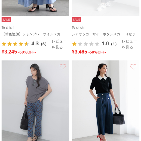
SALE
SALE
Te chichi
Te chichi
【新色追加】シャンブレーボイルスカート(セットアップ可)《2026 SUMMER LOOK item》
シアサッカーサイドボタンスカート(セットアップ可)
レビュー
レビュー
4.3
1.0
（6）
（1）
を見る
を見る
¥3,245
¥3,465
-50%OFF-
-50%OFF-
お気に入り