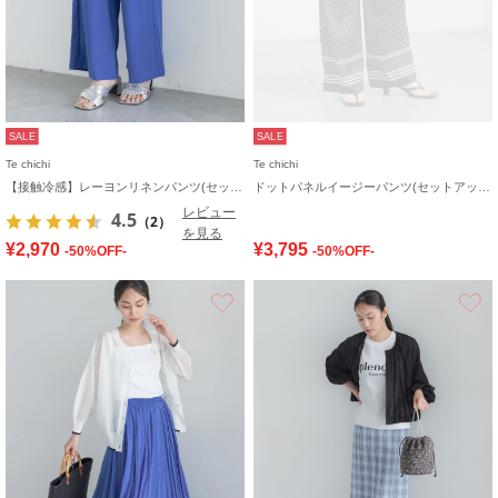
SALE
SALE
Te chichi
Te chichi
【接触冷感】レーヨンリネンパンツ(セットアップ可)
ドットパネルイージーパンツ(セットアップ可)
レビュー
4.5
（2）
を見る
¥2,970
¥3,795
-50%OFF-
-50%OFF-
お気に入り