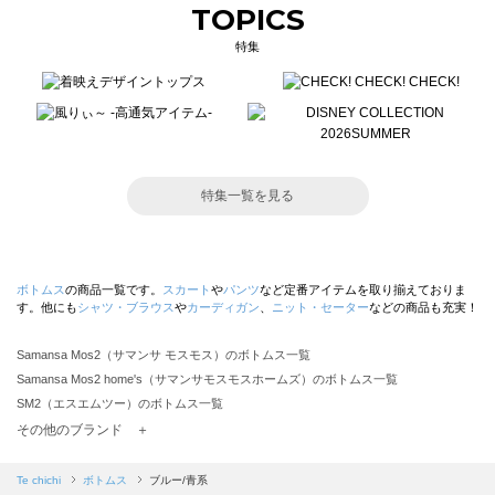
TOPICS
特集
特集一覧を見る
ボトムス
の商品一覧です。
スカート
や
パンツ
など定番アイテムを取り揃えておりま
す。他にも
シャツ・ブラウス
や
カーディガン
、
ニット・セーター
などの商品も充実！
Samansa Mos2（サマンサ モスモス）のボトムス一覧
Samansa Mos2 home's（サマンサモスモスホームズ）のボトムス一覧
SM2（エスエムツー）のボトムス一覧
TSUHARU by Samansa Mos2（ツハルバイサマンサモスモス）のボトムス一覧
その他のブランド ＋
sm2rhythm（サマンサモスモス リズム）のボトムス一覧
Samansa Mos2 blue（サマンサモスモス ブルー）のボトムス一覧
Te chichi
ボトムス
ブルー/青系