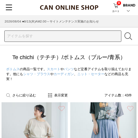
0
BRAND
カート
2026/07/29 ■【お知らせ】ヤマト運輸の配送遅延・停止について
Te chichi（テチチ）/ボトムス（ブルー/青系）
ボトムス
の商品一覧です。
スカート
や
パンツ
など定番アイテムを取り揃えておりま
す。他にも
シャツ・ブラウス
や
カーディガン
、
ニット・セーター
などの商品も充
実！
さらに絞り込む
表示変更
アイテム数：
43
件
お気に入り