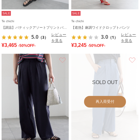
SALE
SALE
Te chichi
Te chichi
【調温】バティックアソートプリントパンツ
【遮熱】麻調ワイドクロップトパンツ
レビュー
レビュー
5.0
3.0
（3）
（1）
を見る
を見る
¥3,465
¥3,245
-50%OFF-
-50%OFF-
お気に入り
SOLD OUT
再入荷受付