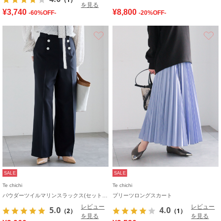
を見る
¥3,740
¥8,800
-60%OFF-
-20%OFF-
お気に入り
SALE
SALE
Te chichi
Te chichi
パウダーツイルマリンスラックス(セットアップ可)
プリーツロングスカート
レビュー
レビュー
5.0
4.0
（2）
（1）
を見る
を見る