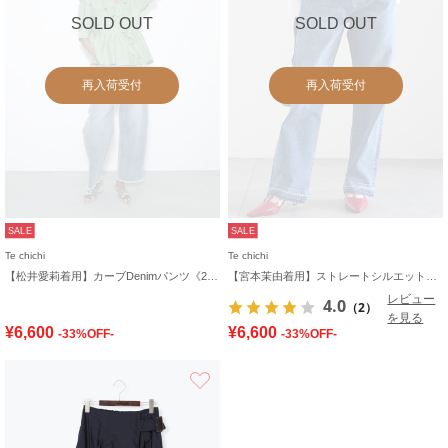
SOLD OUT
SOLD OUT
再入荷受付
再入荷受付
SALE
SALE
Te chichi
Te chichi
【松井愛莉着用】カーブDenimパンツ《2025summer catalog item》
【宮本茉由着用】ストレートシルエットDenim
レビュー
4.0
（2）
を見る
¥6,600
¥6,600
-33%OFF-
-33%OFF-
お気に入り