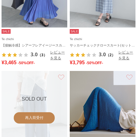
SALE
SALE
Te chichi
Te chichi
【接触冷感】シアーフレアイージースカート
サッカーチェックナロースカート(セットアップ可)
レビュー
レビュー
3.0
3.0
（3）
（2）
を見る
を見る
¥3,465
¥3,795
-50%OFF-
-50%OFF-
お気に入り
SOLD OUT
再入荷受付