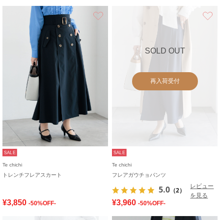
お気に入り
SOLD OUT
再入荷受付
SALE
SALE
Te chichi
Te chichi
トレンチフレアスカート
フレアガウチョパンツ
レビュー
5.0
（2）
を見る
¥3,850
¥3,960
-50%OFF-
-50%OFF-