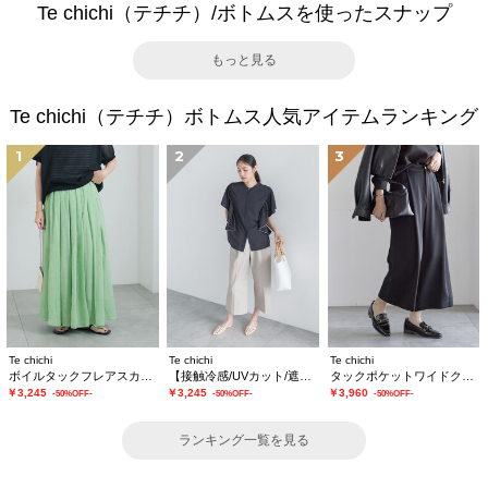
Te chichi（テチチ）/ボトムスを使ったスナップ
もっと見る
Te chichi（テチチ）ボトムス人気アイテムランキング
1
2
3
Te chichi
Te chichi
Te chichi
ボイルタックフレアスカート(セットアップ可)
【接触冷感/UVカット/遮熱】ワイドクロップトパンツ
タックポケットワイドクロップトパンツ
￥3,245
￥3,245
￥3,960
-50%OFF-
-50%OFF-
-50%OFF-
ランキング一覧を見る