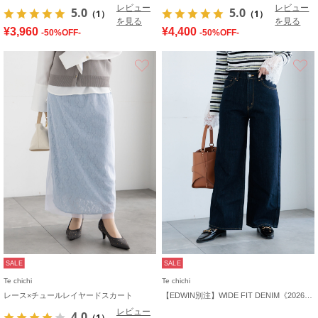
レビュー
レビュー
5.0
5.0
（1）
（1）
を見る
を見る
¥3,960
¥4,400
-50%OFF-
-50%OFF-
お気に入り
SALE
SALE
Te chichi
Te chichi
レース×チュールレイヤードスカート
【EDWIN別注】WIDE FIT DENIM《2026 spring catalog item》
レビュー
4.0
（1）