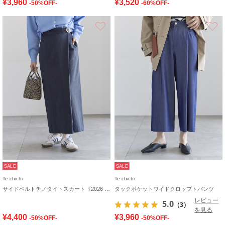
¥3,960
¥3,520
-50%OFF-
-60%OFF-
お気に入り
SALE
SALE
Te chichi
Te chichi
サイドベルトチノタイトスカート《2026 spring catalog item》
タックポケットワイドクロップトパンツ
レビュー
5.0
（3）
を見る
¥4,400
¥3,960
-50%OFF-
-50%OFF-