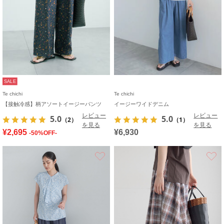
SALE
Te chichi
Te chichi
【接触冷感】柄アソートイージーパンツ
イージーワイドデニム
レビュー
レビュー
5.0
5.0
（2）
（1）
を見る
を見る
¥2,695
¥6,930
-50%OFF-
お気に入り