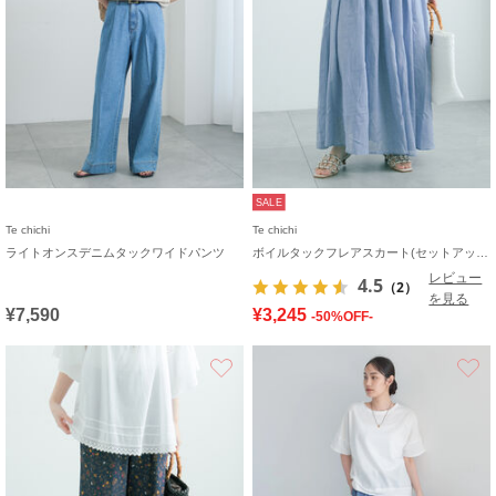
SALE
Te chichi
Te chichi
ライトオンスデニムタックワイドパンツ
ボイルタックフレアスカート(セットアップ可)
レビュー
4.5
（2）
を見る
¥7,590
¥3,245
-50%OFF-
お気に入り