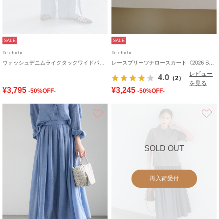
SALE
SALE
Te chichi
Te chichi
ウォッシュデニムライクタックワイドパンツ(セットアップ可)
レースプリーツナロースカート《2026 SUMMER LOOK item》
レビュー
4.0
（2）
を見る
¥3,795
¥3,245
-50%OFF-
-50%OFF-
お気に入り
SOLD OUT
再入荷受付