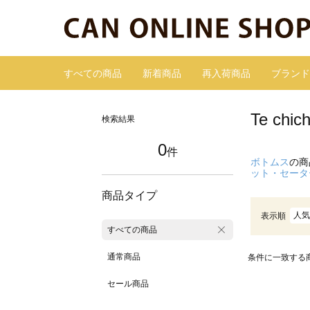
すべての商品
新着商品
再入荷商品
ブランド
Te c
検索結果
0
件
ボトムス
の商
ット・セータ
商品タイプ
人気
表示順
すべての商品
通常商品
条件に一致する
セール商品