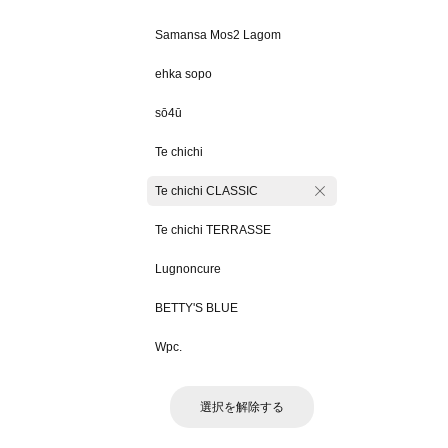
Samansa Mos2 Lagom
ehka sopo
sō4ū
Te chichi
Te chichi CLASSIC
Te chichi TERRASSE
Lugnoncure
BETTY'S BLUE
Wpc.
選択を解除する