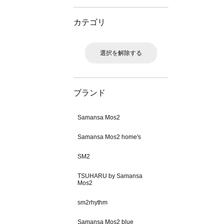
カテゴリ
選択を解除する
ブランド
Samansa Mos2
Samansa Mos2 home's
SM2
TSUHARU by Samansa
Mos2
sm2rhythm
Samansa Mos2 blue