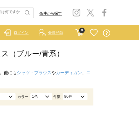
条件から探す
0
ログイン
会員登録
ボトムス（ブルー/青系）
。他にも
シャツ・ブラウス
や
カーディガン
、
ニ
1色
80件
カラー
件数