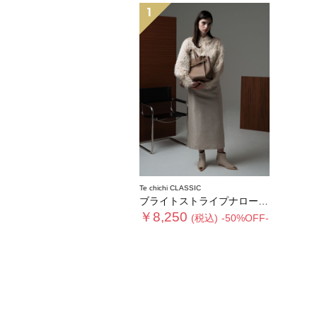
1
Te chichi CLASSIC
ブライトストライプナロースカート《2025winter catalog item》
￥8,250
(税込)
-50%OFF-