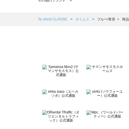
その他のブランド ＋
sm2rhythm（サマンサモスモス リズム）のボトムス一覧
Samansa Mos2 blue（サマンサモスモス ブルー）のボ
Samansa Mos2 Lagom（サマンサモスモス ラーゴム）
Te chichi CLASSIC
ボトムス
ブルー/青系
商品
ehka sopo（エヘカソポ）のボトムス一覧
sō4ū（ソウフォーユー）のボトムス一覧
Te chichi（テチチ）のボトムス一覧
Te chichi CLASSIC（テチチ クラシック）のボトムス一覧
Te chichi TERRASSE（テチチ テラス）のボトムス一覧
Lugnoncure（ルノンキュール）のボトムス一覧
BETTY'S BLUE（べティーズブルー）のボトムス一覧
Wpc.（ワールドパーティー）のボトムス一覧