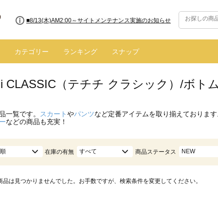
■8/13(木)AM2:00～サイトメンテナンス実施のお知らせ
カテゴリー
ランキング
スナップ
hichi CLASSIC（テチチ クラシック）/
品一覧です。
スカート
や
パンツ
など定番アイテムを取り揃えております
ー
などの商品も充実！
順
すべて
NEW
在庫の有無
商品ステータス
商品は見つかりませんでした。お手数ですが、検索条件を変更してください。