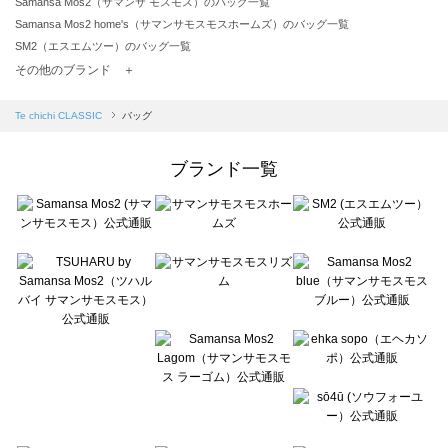
Samansa Mos2（サマンサ モスモス）のバッグ一覧
Samansa Mos2 home's（サマンサモスモスホームズ）のバッグ一覧
SM2（エスエムツー）のバッグ一覧
TSUHARU by Samansa Mos2（ツハルバイサマンサモスモス）のバッグ一覧
その他のブランド ＋
sm2rhythm（サマンサモスモス リズム）のバッグ一覧
Samansa Mos2 blue（サマンサモスモス ブルー）のバッグ一覧
Te chichi CLASSIC
バッグ
Samansa Mos2 Lagom（サマンサモスモス ラーゴム）のバッグ一覧
ehka sopo（エヘカソポ）のバッグ一覧
ブランド一覧
sō4ū（ソウフォーユー）のバッグ一覧
Te chichi（テチチ）のバッグ一覧
Te chichi CLASSIC（テチチ クラシック）のバッグ一覧
Te chichi TERRASSE（テチチ テラス）のバッグ一覧
Lugnoncure（ルノンキュール）のバッグ一覧
BETTY'S BLUE（べティーズブルー）のバッグ一覧
Wpc.（ワールドパーティー）のバッグ一覧