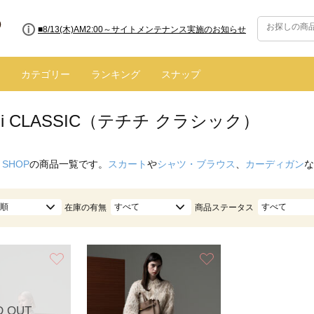
■8/13(木)AM2:00～サイトメンテナンス実施のお知らせ
カテゴリー
ランキング
スナップ
ichi CLASSIC（テチチ クラシック）
 SHOP
の商品一覧です。
スカート
や
シャツ・ブラウス
、
カーディガン
な
順
すべて
すべて
在庫の有無
商品ステータス
お気に入り
お気に入り
D OUT