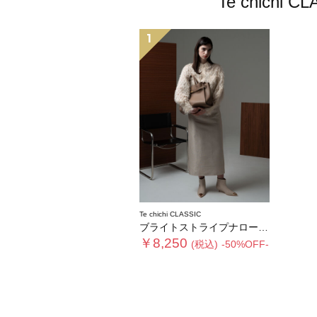
Te chic
1
Te chichi CLASSIC
ブライトストライプナロースカート《2025winter catalog item》
￥8,250
(税込)
-50%OFF-