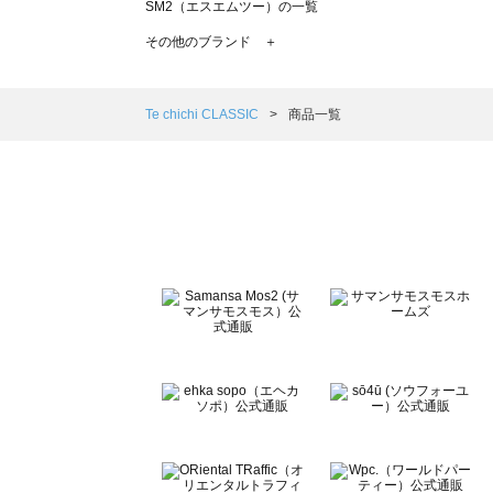
SM2（エスエムツー）の一覧
TSUHARU by Samansa Mos2（ツハルバイサマンサモ
その他のブランド ＋
sm2rhythm（サマンサモスモス リズム）の一覧
Samansa Mos2 blue（サマンサモスモス ブルー）の一覧
Samansa Mos2 Lagom（サマンサモスモス ラーゴム）の
Te chichi CLASSIC
商品一覧
ehka sopo（エヘカソポ）の一覧
sō4ū（ソウフォーユー）の一覧
Te chichi（テチチ）の一覧
Te chichi CLASSIC（テチチ クラシック）の一覧
Te chichi TERRASSE（テチチ テラス）の一覧
Lugnoncure（ルノンキュール）の一覧
BETTY'S BLUE（べティーズブルー）の一覧
Wpc.（ワールドパーティー）の一覧