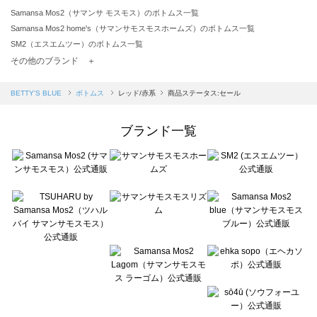
Samansa Mos2（サマンサ モスモス）のボトムス一覧
Samansa Mos2 home's（サマンサモスモスホームズ）のボトムス一覧
SM2（エスエムツー）のボトムス一覧
TSUHARU by Samansa Mos2（ツハルバイサマンサモスモス）のボトムス一覧
その他のブランド ＋
sm2rhythm（サマンサモスモス リズム）のボトムス一覧
Samansa Mos2 blue（サマンサモスモス ブルー）のボトムス一覧
BETTY'S BLUE
ボトムス
レッド/赤系
商品ステータス:セール
Samansa Mos2 Lagom（サマンサモスモス ラーゴム）のボトムス一覧
ehka sopo（エヘカソポ）のボトムス一覧
ブランド一覧
sō4ū（ソウフォーユー）のボトムス一覧
Te chichi（テチチ）のボトムス一覧
Te chichi CLASSIC（テチチ クラシック）のボトムス一覧
Te chichi TERRASSE（テチチ テラス）のボトムス一覧
Lugnoncure（ルノンキュール）のボトムス一覧
BETTY'S BLUE（べティーズブルー）のボトムス一覧
Wpc.（ワールドパーティー）のボトムス一覧