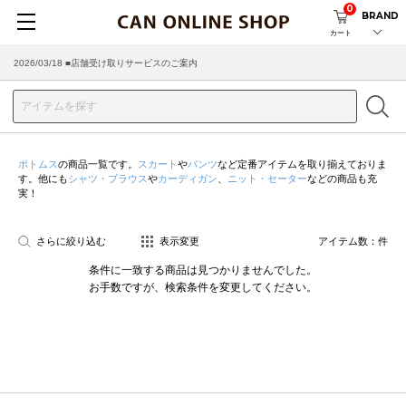
0
BRAND
カート
2026/03/18 ■店舗受け取りサービスのご案内
ボトムス
の商品一覧です。
スカート
や
パンツ
など定番アイテムを取り揃えておりま
す。他にも
シャツ・ブラウス
や
カーディガン
、
ニット・セーター
などの商品も充
実！
さらに絞り込む
表示変更
アイテム数：
件
条件に一致する商品は見つかりませんでした。
お手数ですが、検索条件を変更してください。