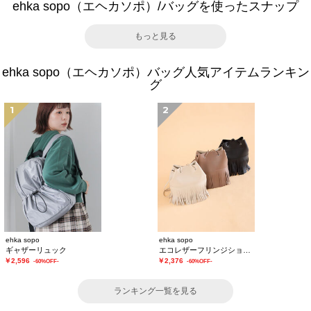
ehka sopo（エヘカソポ）/バッグを使ったスナップ
もっと見る
ehka sopo（エヘカソポ）バッグ人気アイテムランキン
グ
1
2
ehka sopo
ehka sopo
ギャザーリュック
エコレザーフリンジショルダーバッグ
￥2,596
￥2,376
-60%OFF-
-60%OFF-
ランキング一覧を見る