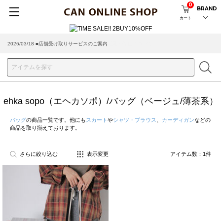
0
BRAND
カート
2026/03/18 ■店舗受け取りサービスのご案内
ehka sopo（エヘカソポ）/バッグ（ベージュ/薄茶系）
バッグ
の商品一覧です。他にも
スカート
や
シャツ・ブラウス
、
カーディガン
などの
商品を取り揃えております。
さらに絞り込む
表示変更
アイテム数：
1
件
お気に入り