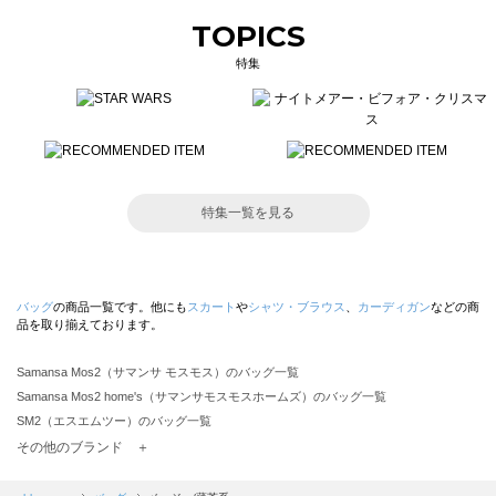
TOPICS
特集
特集一覧を見る
バッグ
の商品一覧です。他にも
スカート
や
シャツ・ブラウス
、
カーディガン
などの商
品を取り揃えております。
Samansa Mos2（サマンサ モスモス）のバッグ一覧
Samansa Mos2 home's（サマンサモスモスホームズ）のバッグ一覧
SM2（エスエムツー）のバッグ一覧
TSUHARU by Samansa Mos2（ツハルバイサマンサモスモス）のバッグ一覧
その他のブランド ＋
sm2rhythm（サマンサモスモス リズム）のバッグ一覧
Samansa Mos2 blue（サマンサモスモス ブルー）のバッグ一覧