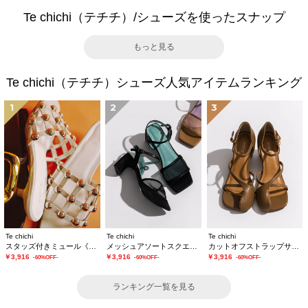
Te chichi（テチチ）/シューズを使ったスナップ
もっと見る
Te chichi（テチチ）シューズ人気アイテムランキング
1
2
3
Te chichi
Te chichi
Te chichi
スタッズ付きミュール《2026 SUMMER LOOK item》
メッシュアソートスクエアトゥミュール
カットオフストラップサンダル《2026 SUMMER LOOK item》
￥3,916
￥3,916
￥3,916
-60%OFF-
-60%OFF-
-60%OFF-
ランキング一覧を見る