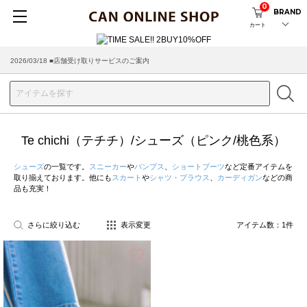
0
BRAND
カート
2026/03/18 ■店舗受け取りサービスのご案内
Te chichi（テチチ）/シューズ（ピンク/桃色系）
シューズ
の一覧です。
スニーカー
や
パンプス
、
ショートブーツ
など定番アイテムを
取り揃えております。他にも
スカート
や
シャツ・ブラウス
、
カーディガン
などの商
品も充実！
さらに絞り込む
表示変更
アイテム数：
1
件
お気に入り