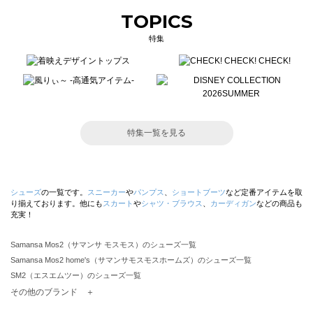
TOPICS
特集
特集一覧を見る
シューズ
の一覧です。
スニーカー
や
パンプス
、
ショートブーツ
など定番アイテムを取
り揃えております。他にも
スカート
や
シャツ・ブラウス
、
カーディガン
などの商品も
充実！
Samansa Mos2（サマンサ モスモス）のシューズ一覧
Samansa Mos2 home's（サマンサモスモスホームズ）のシューズ一覧
SM2（エスエムツー）のシューズ一覧
TSUHARU by Samansa Mos2（ツハルバイサマンサモスモス）のシューズ一覧
その他のブランド ＋
sm2rhythm（サマンサモスモス リズム）のシューズ一覧