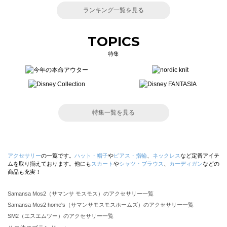
ランキング一覧を見る
TOPICS
特集
特集一覧を見る
アクセサリー
の一覧です。
ハット・帽子
や
ピアス・指輪
、
ネックレス
など定番アイテ
ムを取り揃えております。他にも
スカート
や
シャツ・ブラウス
、
カーディガン
などの
商品も充実！
Samansa Mos2（サマンサ モスモス）のアクセサリー一覧
Samansa Mos2 home's（サマンサモスモスホームズ）のアクセサリー一覧
SM2（エスエムツー）のアクセサリー一覧
TSUHARU by Samansa Mos2（ツハルバイサマンサモスモス）のアクセサリー一覧