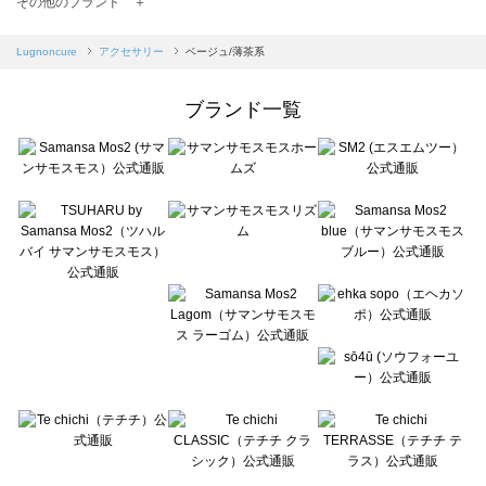
その他のブランド ＋
sm2rhythm（サマンサモスモス リズム）のアクセサリー一覧
Samansa Mos2 blue（サマンサモスモス ブルー）のアクセサリー一覧
Lugnoncure
アクセサリー
ベージュ/薄茶系
Samansa Mos2 Lagom（サマンサモスモス ラーゴム）のアクセサリー一覧
ehka sopo（エヘカソポ）のアクセサリー一覧
ブランド一覧
sō4ū（ソウフォーユー）のアクセサリー一覧
Te chichi（テチチ）のアクセサリー一覧
Te chichi CLASSIC（テチチ クラシック）のアクセサリー一覧
Te chichi TERRASSE（テチチ テラス）のアクセサリー一覧
Lugnoncure（ルノンキュール）のアクセサリー一覧
BETTY'S BLUE（べティーズブルー）のアクセサリー一覧
Wpc.（ワールドパーティー）のアクセサリー一覧