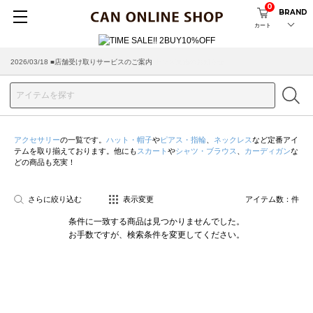
0
BRAND
カート
2026/08/04 ■8/13(木)AM2:00～サイトメンテナンス実施のお知らせ
2026/03/18 ■店舗受け取りサービスのご案内
アクセサリー
の一覧です。
ハット・帽子
や
ピアス・指輪
、
ネックレス
など定番アイ
テムを取り揃えております。他にも
スカート
や
シャツ・ブラウス
、
カーディガン
な
どの商品も充実！
さらに絞り込む
表示変更
アイテム数：
件
条件に一致する商品は見つかりませんでした。
お手数ですが、検索条件を変更してください。