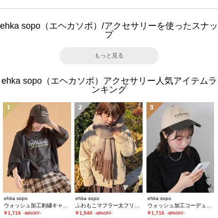
ehka sopo（エヘカソポ）/アクセサリーを使ったスナッ
プ
もっと見る
ehka sopo（エヘカソポ）アクセサリー人気アイテムラ
ンキング
1
2
3
ehka sopo
ehka sopo
ehka sopo
ウォッシュ加工刺繍キャップ
ふわもこマフラー太フリンジシャンブレー無地
ウォッシュ加工コーデュロイキャップ
￥1,716
￥1,540
￥1,716
-60%OFF-
-60%OFF-
-60%OFF-