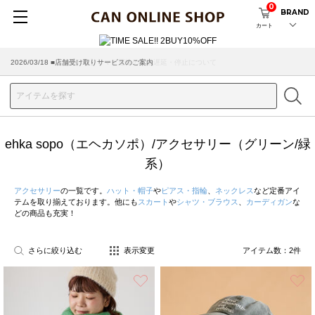
0
BRAND
カート
2026/03/18 ■店舗受け取りサービスのご案内
ehka sopo（エヘカソポ）/アクセサリー（グリーン/緑
系）
アクセサリー
の一覧です。
ハット・帽子
や
ピアス・指輪
、
ネックレス
など定番アイ
テムを取り揃えております。他にも
スカート
や
シャツ・ブラウス
、
カーディガン
な
どの商品も充実！
さらに絞り込む
表示変更
アイテム数：
2
件
お気に入り