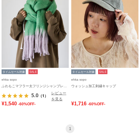
タイムセール対象
SALE
タイムセール対象
SALE
ehka sopo
ehka sopo
ふわもこマフラー太フリンジシャンブレー無地
ウォッシュ加工刺繍キャップ
レビュー
5.0
（1）
を見る
¥1,540
¥1,716
-60%OFF-
-60%OFF-
1