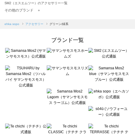
SM2（エスエムツー）のアクセサリー一覧
TSUHARU by Samansa Mos2（ツハルバイサマンサモスモス）のアクセサリー一覧
その他のブランド ＋
sm2rhythm（サマンサモスモス リズム）のアクセサリー一覧
Samansa Mos2 blue（サマンサモスモス ブルー）のアクセサリー一覧
ehka sopo
アクセサリー
グリーン/緑系
Samansa Mos2 Lagom（サマンサモスモス ラーゴム）のアクセサリー一覧
ehka sopo（エヘカソポ）のアクセサリー一覧
ブランド一覧
sō4ū（ソウフォーユー）のアクセサリー一覧
Te chichi（テチチ）のアクセサリー一覧
Te chichi CLASSIC（テチチ クラシック）のアクセサリー一覧
Te chichi TERRASSE（テチチ テラス）のアクセサリー一覧
Lugnoncure（ルノンキュール）のアクセサリー一覧
BETTY'S BLUE（べティーズブルー）のアクセサリー一覧
Wpc.（ワールドパーティー）のアクセサリー一覧