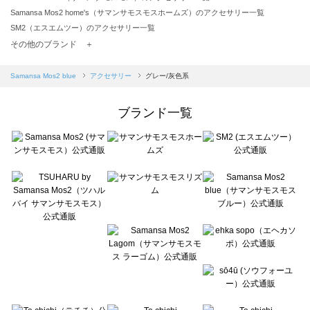
Samansa Mos2 home's（サマンサモスモスホームズ）のアクセサリー一覧
SM2（エスエムツー）のアクセサリー一覧
TSUHARU by Samansa Mos2（ツハルバイサマンサモスモス）のアクセサリー一覧
その他のブランド ＋
sm2rhythm（サマンサモスモス リズム）のアクセサリー一覧
Samansa Mos2 blue（サマンサモスモス ブルー）のアクセサリー一覧
Samansa Mos2 blue
アクセサリー
グレー/灰色系
Samansa Mos2 Lagom（サマンサモスモス ラーゴム）のアクセサリー一覧
ehka sopo（エヘカソポ）のアクセサリー一覧
ブランド一覧
sō4ū（ソウフォーユー）のアクセサリー一覧
Te chichi（テチチ）のアクセサリー一覧
Te chichi CLASSIC（テチチ クラシック）のアクセサリー一覧
Te chichi TERRASSE（テチチ テラス）のアクセサリー一覧
Lugnoncure（ルノンキュール）のアクセサリー一覧
BETTY'S BLUE（べティーズブルー）のアクセサリー一覧
Wpc.（ワールドパーティー）のアクセサリー一覧