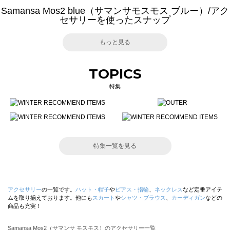
Samansa Mos2 blue（サマンサモスモス ブルー）/アク
セサリーを使ったスナップ
もっと見る
TOPICS
特集
特集一覧を見る
アクセサリー
の一覧です。
ハット・帽子
や
ピアス・指輪
、
ネックレス
など定番アイテ
ムを取り揃えております。他にも
スカート
や
シャツ・ブラウス
、
カーディガン
などの
商品も充実！
Samansa Mos2（サマンサ モスモス）のアクセサリー一覧