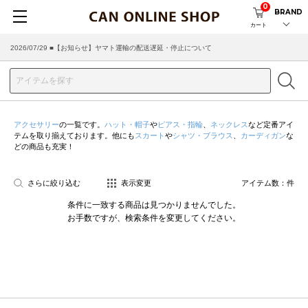
0
BRAND
カート
2026/07/29 ■【お知らせ】ヤマト運輸の配送遅延・停止について
アクセサリー
の一覧です。
ハット・帽子
や
ピアス・指輪
、
ネックレス
など定番アイ
テムを取り揃えております。他にも
スカート
や
シャツ・ブラウス
、
カーディガン
な
どの商品も充実！
さらに絞り込む
表示変更
アイテム数：
件
条件に一致する商品は見つかりませんでした。
お手数ですが、検索条件を変更してください。