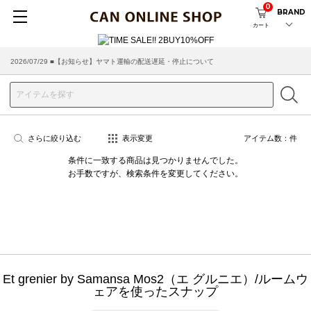
0
BRAND
カート
2026/07/29 ■【お知らせ】ヤマト運輸の配送遅延・停止について
2026/03/18 ■店舗受け取りサービスのご案内
さらに絞り込む
表示変更
アイテム数：
件
条件に一致する商品は見つかりませんでした。
お手数ですが、検索条件を変更してください。
Et grenier by Samansa Mos2（エ グルニエ）/ルームウ
ェアを使ったスナップ