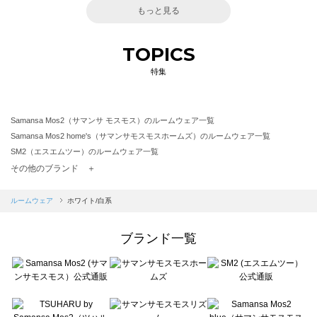
もっと見る
TOPICS
特集
Samansa Mos2（サマンサ モスモス）のルームウェア一覧
Samansa Mos2 home's（サマンサモスモスホームズ）のルームウェア一覧
SM2（エスエムツー）のルームウェア一覧
TSUHARU by Samansa Mos2（ツハルバイサマンサモスモス）のルームウェア一覧
その他のブランド ＋
sm2rhythm（サマンサモスモス リズム）のルームウェア一覧
Samansa Mos2 blue（サマンサモスモス ブルー）のルームウェア一覧
ルームウェア
ホワイト/白系
Samansa Mos2 Lagom（サマンサモスモス ラーゴム）のルームウェア一覧
ehka sopo（エヘカソポ）のルームウェア一覧
ブランド一覧
sō4ū（ソウフォーユー）のルームウェア一覧
Te chichi（テチチ）のルームウェア一覧
Te chichi CLASSIC（テチチ クラシック）のルームウェア一覧
Te chichi TERRASSE（テチチ テラス）のルームウェア一覧
Lugnoncure（ルノンキュール）のルームウェア一覧