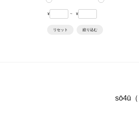
¥
~
¥
リセット
絞り込む
sō4