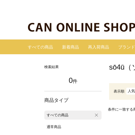
すべての商品
新着商品
再入荷商品
ブランド
sō4ū
検索結果
0
件
人気
表示順
商品タイプ
条件に一致する
すべての商品
通常商品