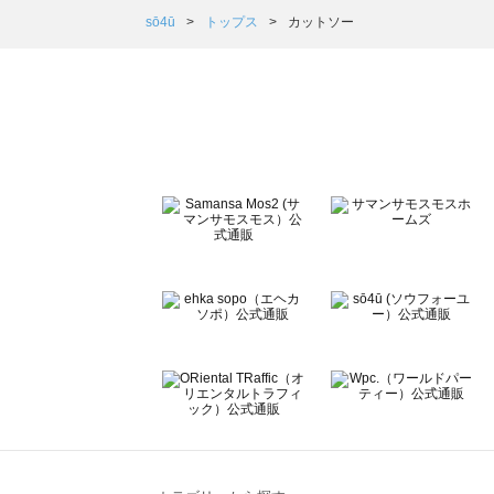
Samansa Mos2 Lagom（サマンサモスモス ラーゴム
sō4ū
トップス
カットソー
ehka sopo（エヘカソポ）のカットソー一覧
sō4ū（ソウフォーユー）のカットソー一覧
Te chichi（テチチ）のカットソー一覧
Te chichi CLASSIC（テチチ クラシック）のカットソー一
Te chichi TERRASSE（テチチ テラス）のカットソー一覧
Lugnoncure（ルノンキュール）のカットソー一覧
BETTY'S BLUE（べティーズブルー）のカットソー一覧
Wpc.（ワールドパーティー）のカットソー一覧