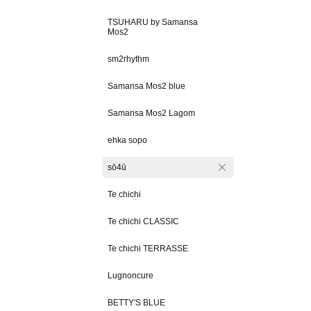
TSUHARU by Samansa
Mos2
sm2rhythm
Samansa Mos2 blue
Samansa Mos2 Lagom
ehka sopo
sō4ū
Te chichi
Te chichi CLASSIC
Te chichi TERRASSE
Lugnoncure
BETTY'S BLUE