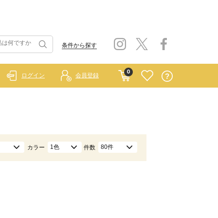
条件から探す
0
ログイン
会員登録
1色
80件
カラー
件数