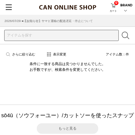
0
BRAND
カート
2026/07/29 ■【お知らせ】ヤマト運輸の配送遅延・停止について
2026/03/18 ■店舗受け取りサービスのご案内
さらに絞り込む
表示変更
アイテム数：
件
条件に一致する商品は見つかりませんでした。
お手数ですが、検索条件を変更してください。
sō4ū（ソウフォーユー）/カットソーを使ったスナップ
もっと見る