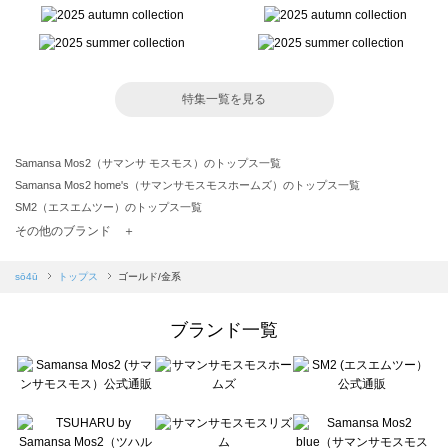
特集一覧を見る
Samansa Mos2（サマンサ モスモス）のトップス一覧
Samansa Mos2 home's（サマンサモスモスホームズ）のトップス一覧
SM2（エスエムツー）のトップス一覧
TSUHARU by Samansa Mos2（ツハルバイサマンサモスモス）のトップス一覧
その他のブランド ＋
sm2rhythm（サマンサモスモス リズム）のトップス一覧
Samansa Mos2 blue（サマンサモスモス ブルー）のトップス一覧
sō4ū
トップス
ゴールド/金系
Samansa Mos2 Lagom（サマンサモスモス ラーゴム）のトップス一覧
ehka sopo（エヘカソポ）のトップス一覧
ブランド一覧
sō4ū（ソウフォーユー）のトップス一覧
Te chichi（テチチ）のトップス一覧
Te chichi CLASSIC（テチチ クラシック）のトップス一覧
Te chichi TERRASSE（テチチ テラス）のトップス一覧
Lugnoncure（ルノンキュール）のトップス一覧