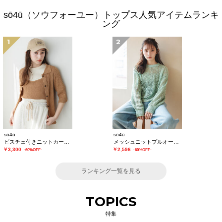
sō4ū（ソウフォーユー）トップス人気アイテムランキ
ング
1
2
sō4ū
sō4ū
ビスチェ付きニットカーディガン
メッシュニットプルオーバー
￥3,300
￥2,596
-60%OFF-
-60%OFF-
ランキング一覧を見る
TOPICS
特集