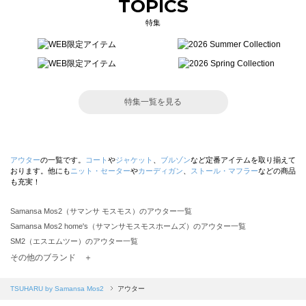
TOPICS
特集
特集一覧を見る
アウター
の一覧です。
コート
や
ジャケット
、
ブルゾン
など定番アイテムを取り揃えて
おります。他にも
ニット・セーター
や
カーディガン
、
ストール・マフラー
などの商品
も充実！
Samansa Mos2（サマンサ モスモス）のアウター一覧
Samansa Mos2 home's（サマンサモスモスホームズ）のアウター一覧
SM2（エスエムツー）のアウター一覧
TSUHARU by Samansa Mos2（ツハルバイサマンサモスモス）のアウター一覧
その他のブランド ＋
sm2rhythm（サマンサモスモス リズム）のアウター一覧
Samansa Mos2 blue（サマンサモスモス ブルー）のアウター一覧
TSUHARU by Samansa Mos2
アウター
Samansa Mos2 Lagom（サマンサモスモス ラーゴム）のアウター一覧