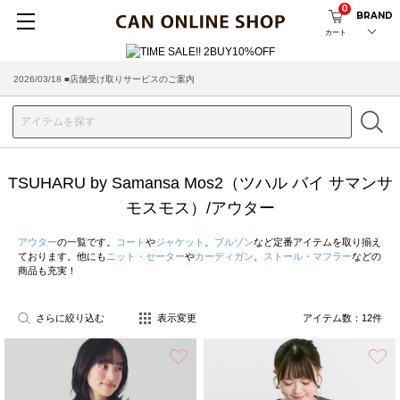
0
BRAND
カート
2026/03/18 ■店舗受け取りサービスのご案内
TSUHARU by Samansa Mos2（ツハル バイ サマンサ
モスモス）/アウター
アウター
の一覧です。
コート
や
ジャケット
、
ブルゾン
など定番アイテムを取り揃え
ております。他にも
ニット・セーター
や
カーディガン
、
ストール・マフラー
などの
商品も充実！
さらに絞り込む
表示変更
アイテム数：
12
件
お気に入り