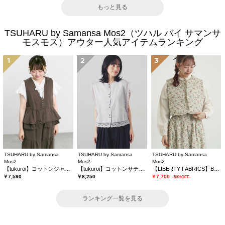
もっと見る
TSUHARU by Samansa Mos2（ツハル バイ サマンサ
モスモス）アウター人気アイテムランキング
1
2
3
TSUHARU by Samansa
TSUHARU by Samansa
TSUHARU by Samansa
Mos2
Mos2
Mos2
【tukuroi】コットンジャカード製品染めベスト《WEB限定》
【tukuroi】コットンサテンバテンレースベスト
【LIBERTY FABRICS】BEATRICE柄キルトベスト
￥7,590
￥8,250
￥7,700
-50%OFF-
ランキング一覧を見る