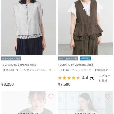
タイムセール対象
タイムセール対象
WEB限定
TSUHARU by Samansa Mos2
TSUHARU by Samansa Mos2
【tukuroi】コットンサテンバテンレースベスト
【tukuroi】コットンジャカード製品染めベスト《WEB限定》
レビュー
4.4
（9）
を見る
¥8,250
¥7,590
お気に入り