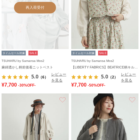
再入荷受付
タイムセール対象
SALE
タイムセール対象
SALE
TSUHARU by Samansa Mos2
TSUHARU by Samansa Mos2
麻綿透かし柄前後着ニットベスト
【LIBERTY FABRICS】BEATRICE柄キルトベスト
レビュー
レビュー
5.0
5.0
（6）
（2）
を見る
を見る
¥7,700
¥7,700
-30%OFF-
-50%OFF-
お気に入り